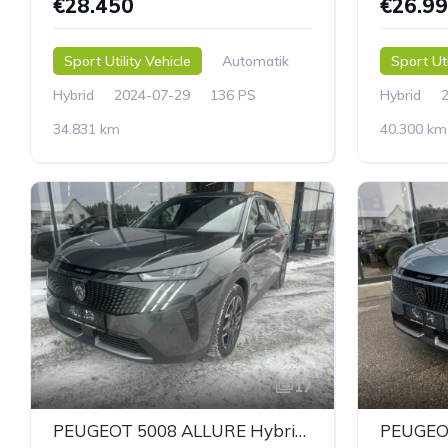
€28.450
€26.9
Sport Utility Vehicle
Automatik
Sport Uti
Hybrid
2024-07-29
136 PS
Hybrid
34.831 km
40.300 km
17
PEUGEOT 5008 ALLURE Hybrid 145 e-DCS6