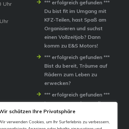
*** erfolgreich gefunden ***
0 Uhr
Du bist fit im Umgang mit
KFZ-Teilen, hast Spaß am
 Uhr
Organisieren und suchst
einen Vollzeitjob? Dann
komm zu E&S Motors!
*** erfolgreich gefunden ***
Bist du bereit, Träume auf
Rädern zum Leben zu
erwecken?
*** erfolgreich gefunden ***
Lass uns gemeinsam die
Wir schätzen Ihre Privatsphäre
Straßen erobern…
Wir verwenden Cookies, um Ihr Surferlebnis zu verbessern,
personalisierte Anzeigen oder Inhalte einzusetzen und