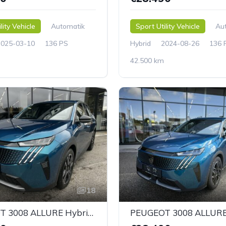
lity Vehicle
Automatik
Sport Utility Vehicle
Au
2025-03-10
136 PS
Hybrid
2024-08-26
136 
42.500 km
18
PEUGEOT 3008 ALLURE Hybrid 136 e-DCS6