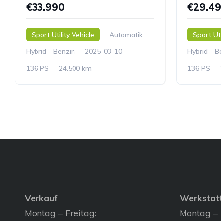
€33.990
€29.4
Sport Utility Vehicle
Automatik
Sport Uti
Hybrid - Benzin
2025-03-10
Hybrid - B
136 PS
24.500 km
136 PS
Verkauf
Werkstat
Montag – Freitag:
Montag – 