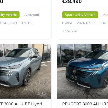
90
€28.490
lity Vehicle
Automatik
Sport Utility Vehicle
Au
2024-07-29
136 PS
Hybrid
2024-07-22
136 
37.576 km
16
PEUGEOT 3008 ALLURE Hybrid 136 e-DCS6