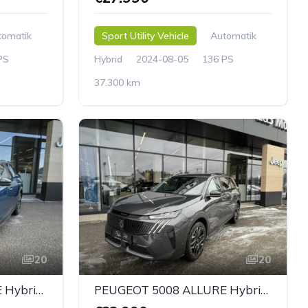
tomatik
Sport Utility Vehicle
Automatik
PS
Hybrid
2024-08-05
136 PS
37.300 km
20
20
PEUGEOT 3008 ALLURE Hybrid 136 e-DCS6
PEUGEOT 5008 ALLURE Hybrid 145 e-DCS6