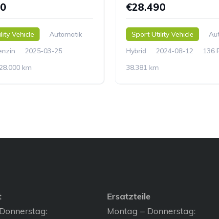
90
€28.490
lity Vehicle
Automatik
Sport Utility Vehicle
Au
enzin
2025-03-25
Hybrid
2024-08-12
136 
28.000 km
38.381 km
t
Ersatzteile
Donnerstag:
Montag – Donnerstag: