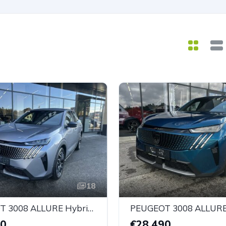
18
PEUGEOT 3008 ALLURE Hybrid 136 e-DCS6
90
€28.490