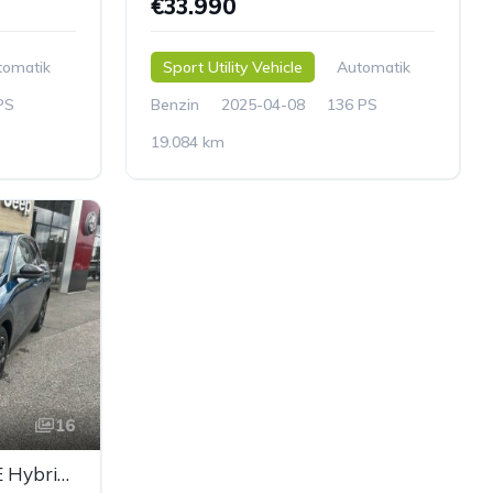
€33.990
tomatik
Sport Utility Vehicle
Automatik
PS
Benzin
2025-04-08
136 PS
19.084 km
16
PEUGEOT 3008 ALLURE Hybrid 136 e-DCS6