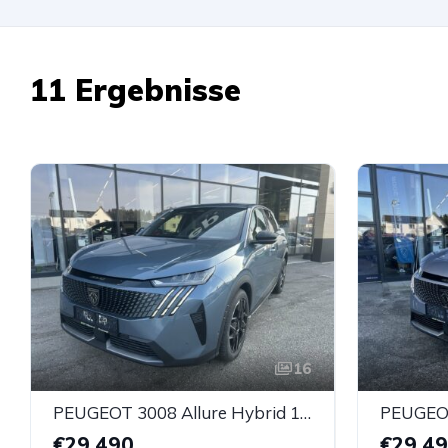
11 Ergebnisse
16
PEUGEOT 3008 Allure Hybrid 145 e-DCS6
€29.490
€29.4