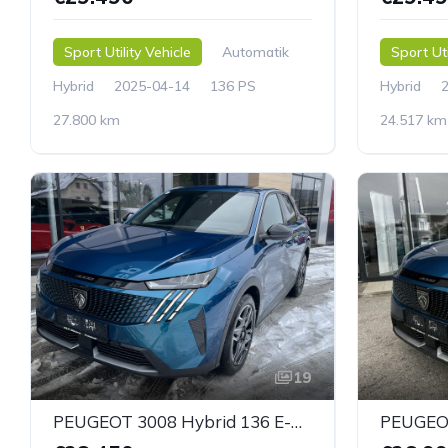
Sport Utility Vehicle
Automatik
Sport Uti
Hybrid
2025-04-14
136 PS
Hybrid
27.800 km
24.517 km
19
PEUGEOT 3008 Hybrid 136 E-CDS6 Allure Aut.