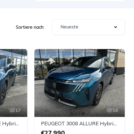
Neueste
Sortiere nach:
17
16
PEUGEOT 3008 ALLURE Hybrid 136 e-DCS6
PEUGEOT 3008 ALLURE Hybrid 136 e-DCS6
€27.990