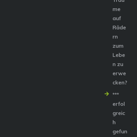
me
auf
Räde
rn
zum
Lebe
n zu
erwe
cken?
***
erfol
greic
h
gefun