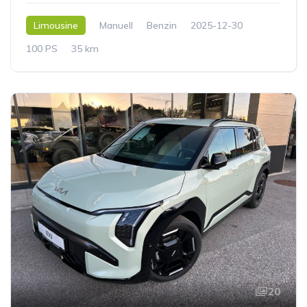
Limousine
Manuell
Benzin
2025-12-30
100 PS
35 km
20