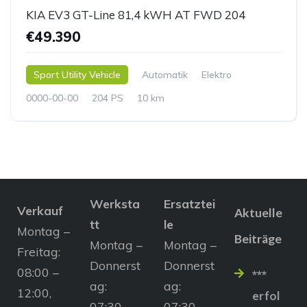
KIA EV3 GT-Line 81,4 kWH AT FWD 204
€49.390
Sport Utility Vehicle
Automatik
Elektro
0000-00-00
204 PS
10 km
Werksta
Ersatztei
Verkauf
Aktuelle
tt
le
Montag –
Beiträge
Montag –
Montag –
Freitag:
Donnerst
Donnerst
08:00 –
***
ag:
ag:
12:00,
erfol
07:30 –
07:30 –