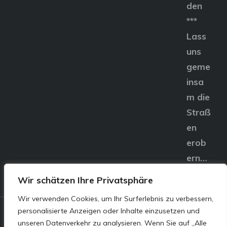
den
***
Lass
uns
geme
insa
m die
Straß
en
erob
ern…
Wir schätzen Ihre Privatsphäre
Wir verwenden Cookies, um Ihr Surferlebnis zu verbessern,
personalisierte Anzeigen oder Inhalte einzusetzen und
© E&S Motors GmbH,
unseren Datenverkehr zu analysieren. Wenn Sie auf „Alle