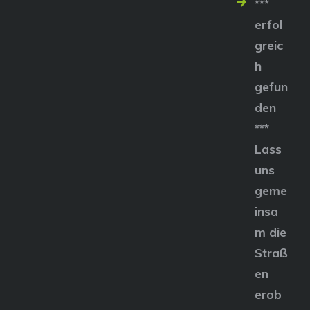
***
erfol
greic
h
gefun
den
***
Lass
uns
geme
insa
m die
Straß
en
erob