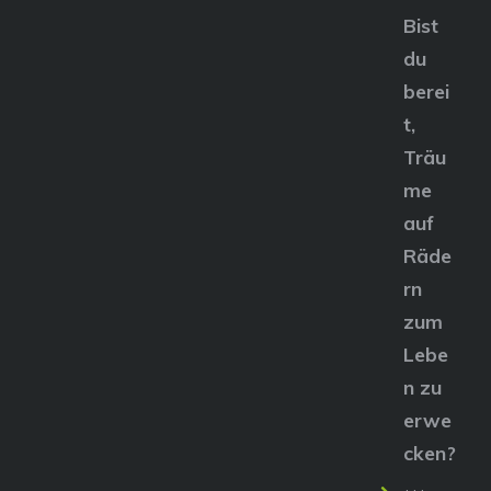
Bist
du
berei
t,
Träu
me
auf
Räde
rn
zum
Lebe
n zu
erwe
cken?