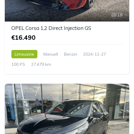
18
OPEL Corsa 1,2 Direct Injection GS
€16.490
Limousine
Manuell
Benzin
2024-11-27
100 PS
27.479 km