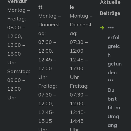
Verkauf
Aktuelle
tt
le
Montag –
Beiträge
Montag –
Montag –
Freitag:
Donnerst
Donnerst
08:00 –
***
ag:
ag:
12:00,
erfol
07:30 –
07:30 –
13:00 –
greic
12:00,
12:00,
18:00
h
12:45 –
12:45 –
Uhr
gefun
17:00
17:00
Samstag:
den
Uhr
Uhr
09:00 –
***
Freitag:
Freitag:
12:00
Du
07:30 –
07:30 –
Uhr
bist
12:00,
12:00,
fit im
12:45-
12:45-
Umg
15:15
14:45
ang
Uhr
Uhr