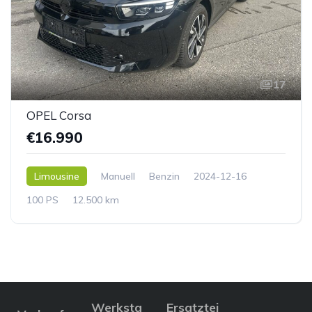
17
OPEL Corsa
€16.990
Limousine
Manuell
Benzin
2024-12-16
100 PS
12.500 km
Werksta
Ersatztei