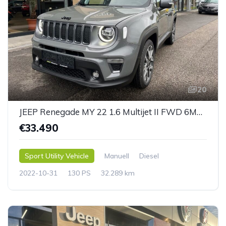
20
JEEP Renegade MY 22 1.6 Multijet II FWD 6MT S
€33.490
Sport Utility Vehicle
Manuell
Diesel
2022-10-31
130 PS
32.289 km