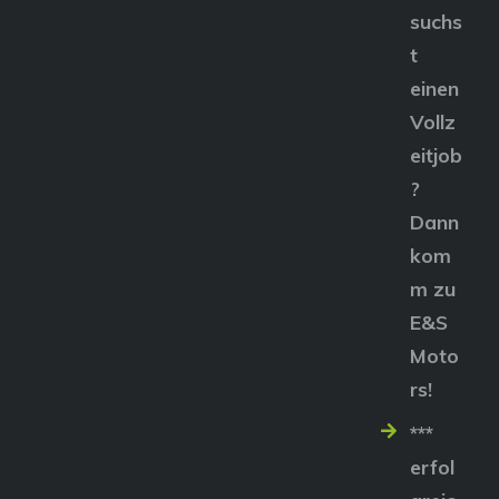
suchs
t
einen
Vollz
eitjob
?
Dann
kom
m zu
E&S
Moto
rs!
***
erfol