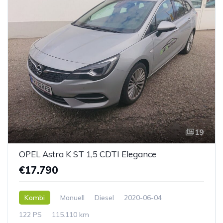
19
OPEL Astra K ST 1,5 CDTI Elegance
€17.790
Kombi
Manuell
Diesel
2020-06-04
122 PS
115.110 km