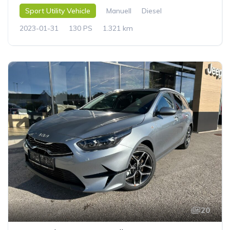
Sport Utility Vehicle
Manuell
Diesel
2023-01-31
130 PS
1.321 km
20