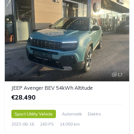
17
JEEP Avenger BEV 54kWh Altitude
€28.490
Sport Utility Vehicle
Automatik
Elektro
2023-06-16
240 PS
14.050 km