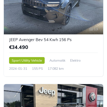
13
JEEP Avenger Bev 54 Kwh 156 Ps
€34.490
Sport Utility Vehicle
Automatik
Elektro
2024-01-31
155 PS
17.082 km