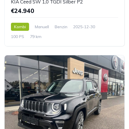
KIA Ceed SW 1,0 TGDI Silber P2
€24.940
Kombi
Manuell
Benzin
2025-12-30
100 PS
79 km