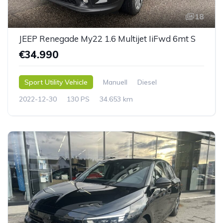
18
JEEP Renegade My22 1.6 Multijet IiFwd 6mt S
€34.990
Sport Utility Vehicle
Manuell
Diesel
2022-12-30
130 PS
34.653 km