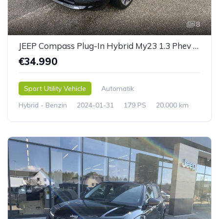
8
JEEP Compass Plug-In Hybrid My23 1.3 Phev At 4xe *AHK*
€34.990
Sport Utility Vehicle
Automatik
Hybrid - Benzin
2024-01-31
179 PS
20.000 km