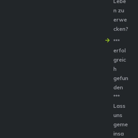
Lebe
n zu
erwe
cken?
***
erfol
greic
h
gefun
den
***
Lass
uns
geme
insa