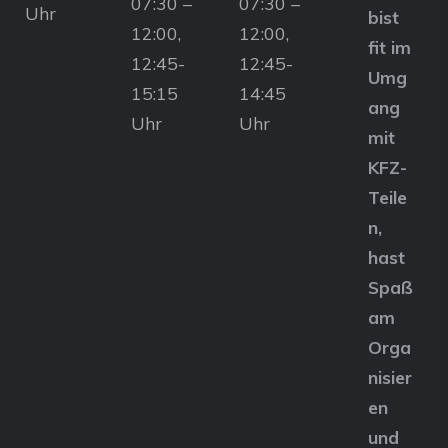
07:30 –
07:30 –
Uhr
bist
12:00,
12:00,
fit im
12:45-
12:45-
Umg
15:15
14:45
ang
Uhr
Uhr
mit
KFZ-
Teile
n,
hast
Spaß
am
Orga
nisier
en
und