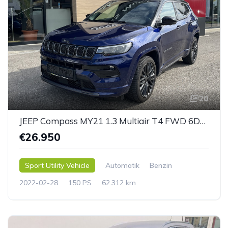
20
JEEP Compass MY21 1.3 Multiair T4 FWD 6DDCT S
€26.950
Sport Utility Vehicle
Automatik
Benzin
2022-02-28
150 PS
62.312 km