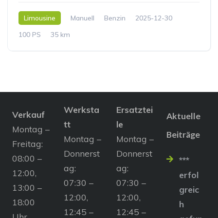
Limousine
Manuell
Benzin
2025-12-30
100 PS
35 km
Werksta
Ersatztei
Verkauf
Aktuelle
tt
le
Montag –
Beiträge
Montag –
Montag –
Freitag:
Donnerst
Donnerst
08:00 –
***
ag:
ag:
12:00,
erfol
07:30 –
07:30 –
13:00 –
greic
12:00,
12:00,
18:00
h
12:45 –
12:45 –
Uhr