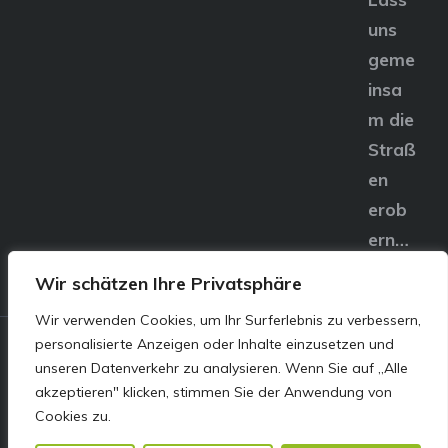
uns
geme
insa
m die
Straß
en
erob
ern…
Wir schätzen Ihre Privatsphäre
Wir verwenden Cookies, um Ihr Surferlebnis zu verbessern,
personalisierte Anzeigen oder Inhalte einzusetzen und
© E&S Motors GmbH,
unseren Datenverkehr zu analysieren. Wenn Sie auf „Alle
akzeptieren" klicken, stimmen Sie der Anwendung von
Linzer Straße 83 4240
Cookies zu.
Freistadt