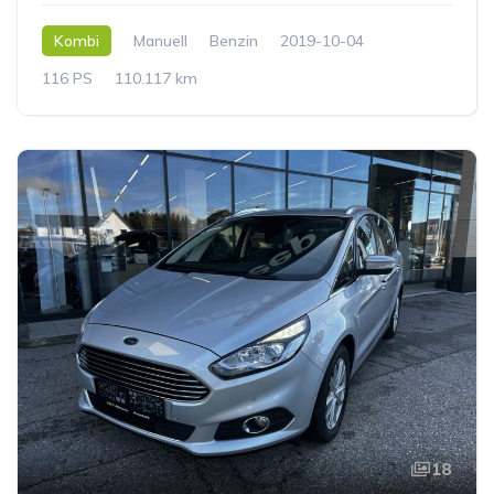
Kombi
Manuell
Benzin
2019-10-04
116 PS
110.117 km
18