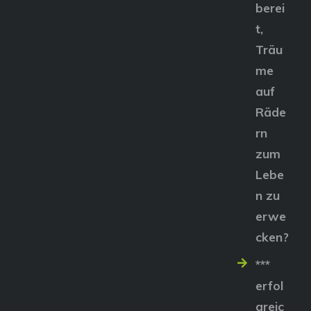
berei
t,
Träu
me
auf
Räde
rn
zum
Lebe
n zu
erwe
cken?
***
erfol
greic