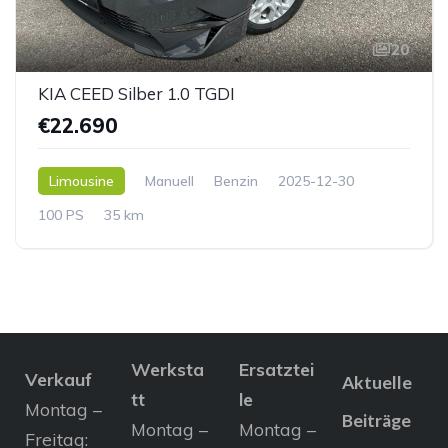
20
KIA CEED Silber 1.0 TGDI
€22.690
Limousine
Manuell
Benzin
2025-12-30
100 PS
35 km
Werksta
Ersatztei
Verkauf
Aktuelle
tt
le
Montag –
Beiträge
Montag –
Montag –
Freitag: