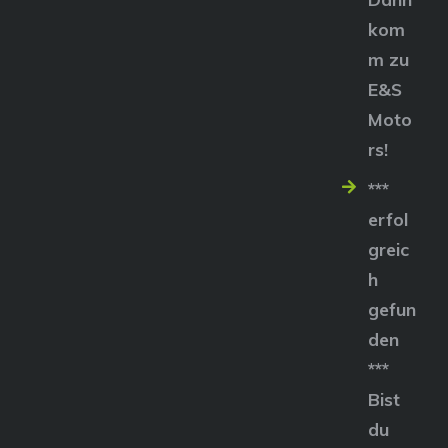
kom
m zu
E&S
Moto
rs!
***
erfol
greic
h
gefun
den
***
Bist
du