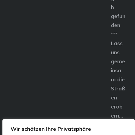
h
gefun
den
***
Lass
uns
geme
insa
m die
Straß
en
erob
ern…
Wir schätzen Ihre Privatsphäre