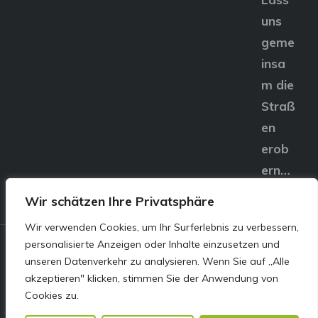
uns
geme
insa
m die
Straß
en
erob
ern…
Wir schätzen Ihre Privatsphäre
Wir verwenden Cookies, um Ihr Surferlebnis zu verbessern,
personalisierte Anzeigen oder Inhalte einzusetzen und
© E&S Motors GmbH,
unseren Datenverkehr zu analysieren. Wenn Sie auf „Alle
akzeptieren" klicken, stimmen Sie der Anwendung von
Linzer Straße 83 4240
Cookies zu.
Freistadt