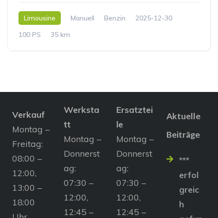
Limousine
Manuell
Benzin
2025-12-30
100 PS
35 km
Werksta
Ersatztei
Verkauf
Aktuelle
tt
le
Montag –
Beiträge
Montag –
Montag –
Freitag:
Donnerst
Donnerst
08:00 –
***
ag:
ag:
12:00,
erfol
07:30 –
07:30 –
13:00 –
greic
12:00,
12:00,
18:00
h
12:45 –
12:45 –
Uhr