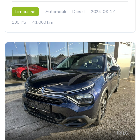
Limousine
Automatik
Diesel
2024-06-17
130 PS
41.000 km
16