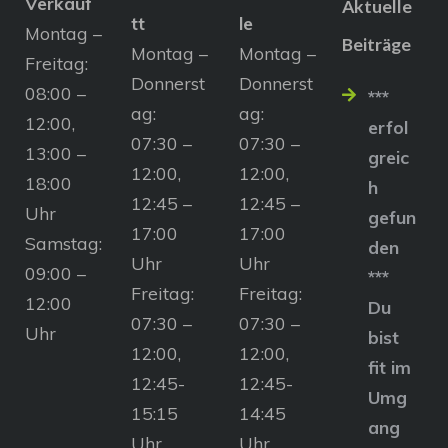
Verkauf
Aktuelle
tt
le
Montag –
Beiträge
Montag –
Montag –
Freitag:
Donnerst
Donnerst
08:00 –
***
ag:
ag:
12:00,
erfol
07:30 –
07:30 –
13:00 –
greic
12:00,
12:00,
18:00
h
12:45 –
12:45 –
Uhr
gefun
17:00
17:00
Samstag:
den
Uhr
Uhr
09:00 –
***
Freitag:
Freitag:
12:00
Du
07:30 –
07:30 –
Uhr
bist
12:00,
12:00,
fit im
12:45-
12:45-
Umg
15:15
14:45
ang
Uhr
Uhr