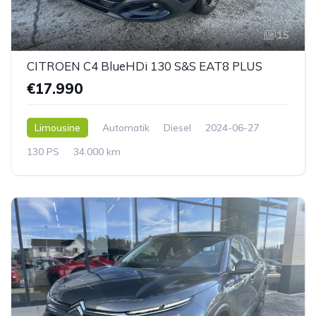
15
CITROEN C4 BlueHDi 130 S&S EAT8 PLUS
€17.990
Limousine
Automatik
Diesel
2024-06-27
130 PS
34.000 km