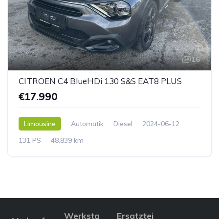
16
CITROEN C4 BlueHDi 130 S&S EAT8 PLUS
€17.990
Limousine
Automatik
Diesel
2024-06-12
131 PS
48.839 km
Werksta
Ersatztei