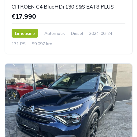
CITROEN C4 BlueHDi 130 S&S EAT8 PLUS
€17.990
Limousine
Automatik
Diesel
2024-06-24
131 PS
99.097 km