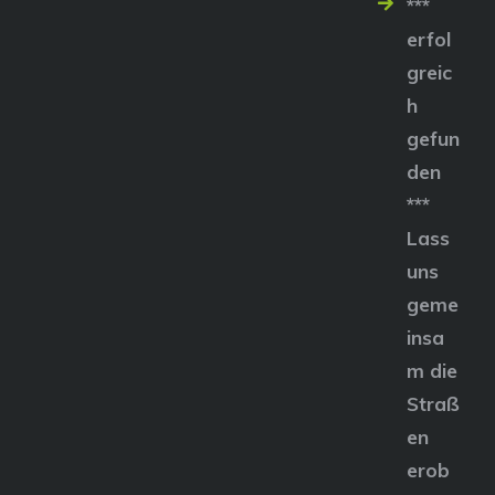
***
erfol
greic
h
gefun
den
***
Lass
uns
geme
insa
m die
Straß
en
erob