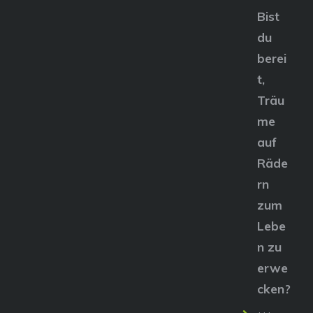
Bist
du
berei
t,
Träu
me
auf
Räde
rn
zum
Lebe
n zu
erwe
cken?