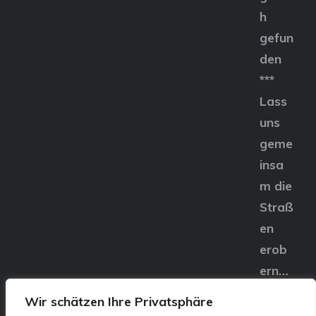
h
gefun
den
***
Lass
uns
geme
insa
m die
Straß
en
erob
ern…
Wir schätzen Ihre Privatsphäre