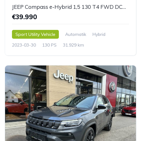
JEEP Compass e-Hybrid 1,5 130 T4 FWD DCT7 Upland
€39.990
Sport Utility Vehicle
Automatik
Hybrid
2023-03-30
130 PS
31.929 km