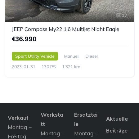
17
JEEP Compass My22 1.6 Multijet Night Eagle
€36.990
Sport Utility Vehicle
Manuell
Diesel
2023-01-31
130 PS
1.321 km
Werksta
Ersatztei
Verkauf
Aktuelle
tt
le
Montag –
Beiträge
Montag –
Montag –
Freitag: