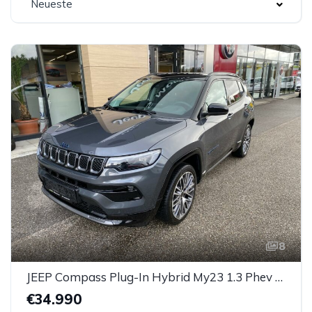
Neueste
8
JEEP Compass Plug-In Hybrid My23 1.3 Phev At 4xe *AHK*
€34.990