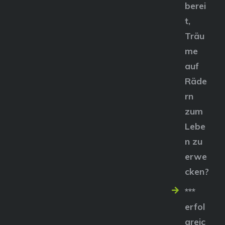
berei
t,
Träu
me
auf
Räde
rn
zum
Lebe
n zu
erwe
cken?
***
erfol
greic