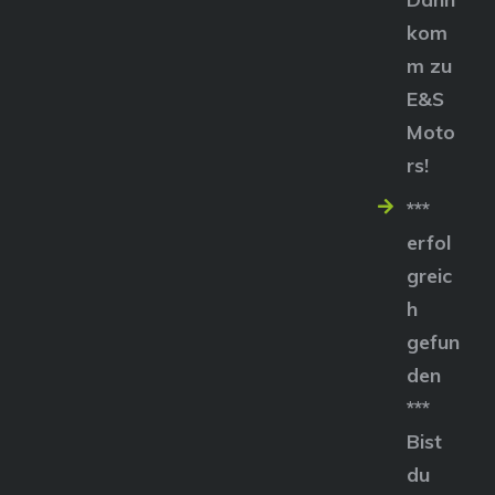
kom
m zu
E&S
Moto
rs!
***
erfol
greic
h
gefun
den
***
Bist
du