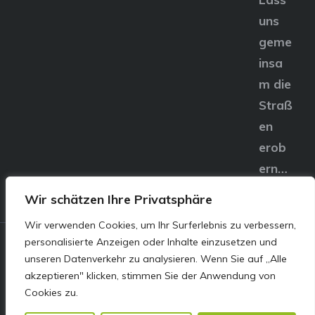
uns
geme
insa
m die
Straß
en
erob
ern…
Wir schätzen Ihre Privatsphäre
Wir verwenden Cookies, um Ihr Surferlebnis zu verbessern,
personalisierte Anzeigen oder Inhalte einzusetzen und
© E&S Motors GmbH,
unseren Datenverkehr zu analysieren. Wenn Sie auf „Alle
akzeptieren" klicken, stimmen Sie der Anwendung von
Linzer Straße 83 4240
Cookies zu.
Freistadt