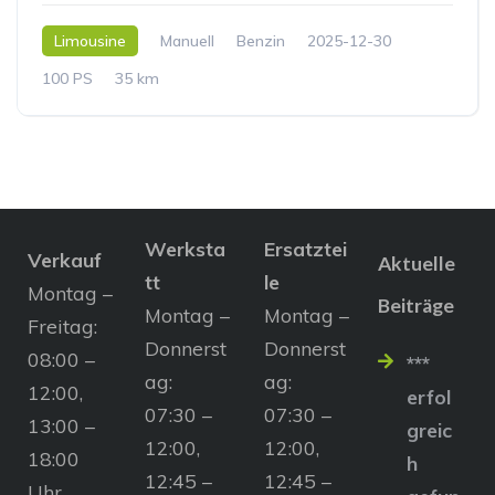
Limousine
Manuell
Benzin
2025-12-30
100 PS
35 km
Werksta
Ersatztei
Verkauf
Aktuelle
tt
le
Montag –
Beiträge
Montag –
Montag –
Freitag:
Donnerst
Donnerst
08:00 –
***
ag:
ag:
12:00,
erfol
07:30 –
07:30 –
13:00 –
greic
12:00,
12:00,
18:00
h
12:45 –
12:45 –
Uhr