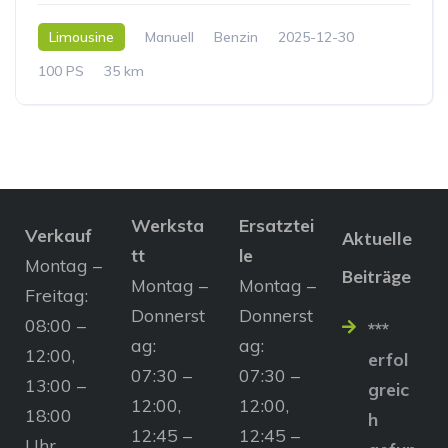
Limousine
Manuell
Benzin
2025-12-30
100 PS
35 km
Werksta
Ersatztei
Verkauf
Aktuelle
tt
le
Montag –
Beiträge
Montag –
Montag –
Freitag:
Donnerst
Donnerst
08:00 –
***
ag:
ag:
12:00,
erfol
07:30 –
07:30 –
13:00 –
greic
12:00,
12:00,
18:00
h
12:45 –
12:45 –
Uhr