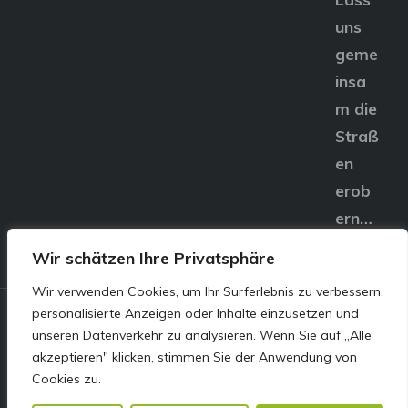
uns
geme
insa
m die
Straß
en
erob
ern…
Wir schätzen Ihre Privatsphäre
Wir verwenden Cookies, um Ihr Surferlebnis zu verbessern,
personalisierte Anzeigen oder Inhalte einzusetzen und
© E&S Motors GmbH,
unseren Datenverkehr zu analysieren. Wenn Sie auf „Alle
akzeptieren" klicken, stimmen Sie der Anwendung von
Linzer Straße 83 4240
Cookies zu.
Freistadt