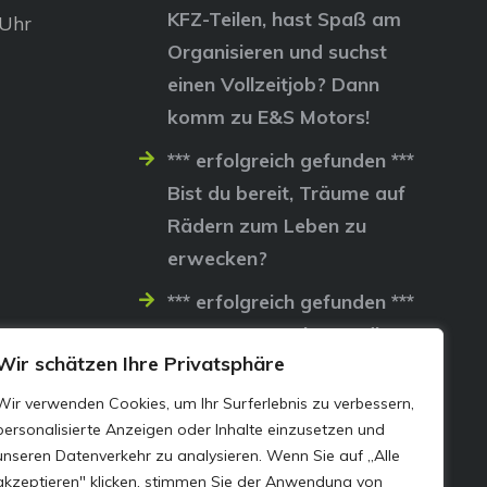
KFZ-Teilen, hast Spaß am
 Uhr
Organisieren und suchst
einen Vollzeitjob? Dann
komm zu E&S Motors!
*** erfolgreich gefunden ***
Bist du bereit, Träume auf
Rädern zum Leben zu
erwecken?
*** erfolgreich gefunden ***
Lass uns gemeinsam die
Wir schätzen Ihre Privatsphäre
Straßen erobern…
Wir verwenden Cookies, um Ihr Surferlebnis zu verbessern,
personalisierte Anzeigen oder Inhalte einzusetzen und
unseren Datenverkehr zu analysieren. Wenn Sie auf „Alle
akzeptieren" klicken, stimmen Sie der Anwendung von