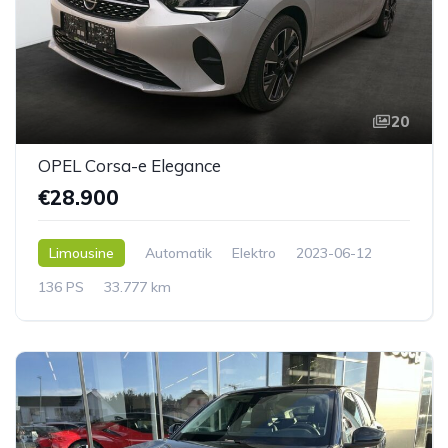
20
OPEL Corsa-e Elegance
€28.900
Limousine
Automatik
Elektro
2023-06-12
136 PS
33.777 km