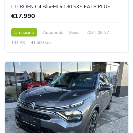
CITROEN C4 BlueHDi 130 S&S EAT8 PLUS
€17.990
Limousine
Automatik
Diesel
2024-06-27
131 PS
41.500 km