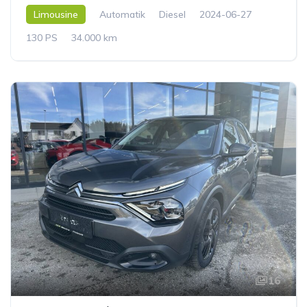
Limousine
Automatik
Diesel
2024-06-27
130 PS
34.000 km
16