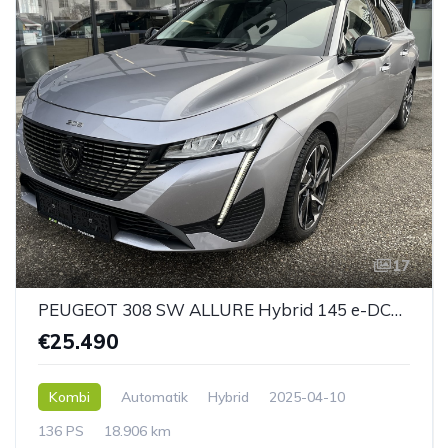
17
PEUGEOT 308 SW ALLURE Hybrid 145 e-DCS6
€25.490
Kombi
Automatik
Hybrid
2025-04-10
136 PS
18.906 km