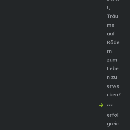
t,
Träu
me
auf
Räde
rn
zum
Lebe
n zu
erwe
cken?
***
erfol
greic