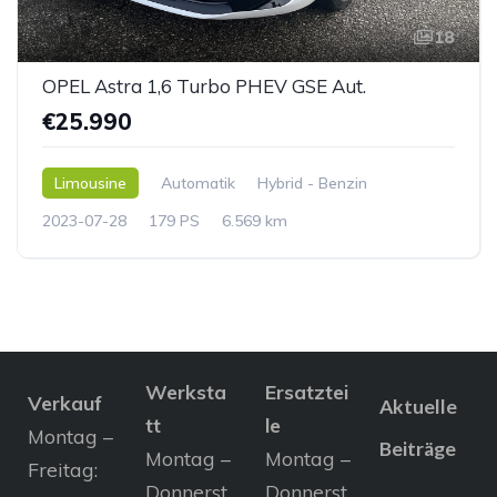
18
OPEL Astra 1,6 Turbo PHEV GSE Aut.
€25.990
Limousine
Automatik
Hybrid - Benzin
2023-07-28
179 PS
6.569 km
Werksta
Ersatztei
Verkauf
Aktuelle
tt
le
Montag –
Beiträge
Montag –
Montag –
Freitag:
Donnerst
Donnerst