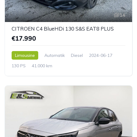
14
CITROEN C4 BlueHDi 130 S&S EAT8 PLUS
€17.990
Limousine
Automatik
Diesel
2024-06-17
130 PS
41.000 km