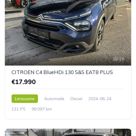
16
CITROEN C4 BlueHDi 130 S&S EAT8 PLUS
€17.990
Limousine
Automatik
Diesel
2024-06-24
131 PS
99.097 km