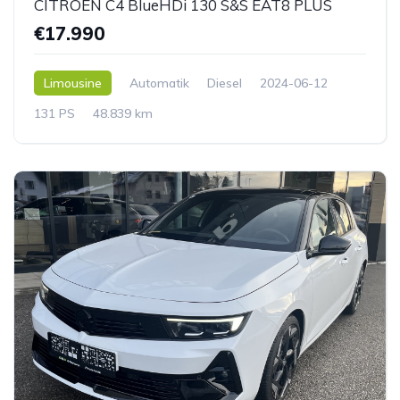
CITROEN C4 BlueHDi 130 S&S EAT8 PLUS
€17.990
Limousine
Automatik
Diesel
2024-06-12
131 PS
48.839 km