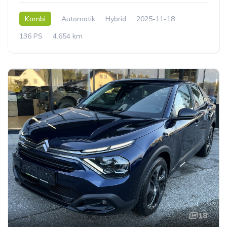
Kombi
Automatik
Hybrid
2025-11-18
136 PS
4.654 km
18