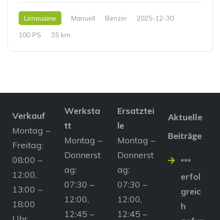
Limousine
Manuell
Benzin
2025-12-30
100 PS
35 km
Werksta
Ersatztei
Verkauf
Aktuelle
tt
le
Montag –
Beiträge
Montag –
Montag –
Freitag:
Donnerst
Donnerst
08:00 –
***
ag:
ag:
12:00,
erfol
07:30 –
07:30 –
13:00 –
greic
12:00,
12:00,
18:00
h
12:45 –
12:45 –
Uhr