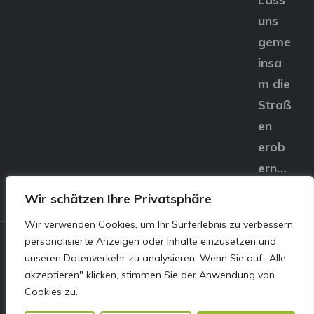
uns
geme
insa
m die
Straß
en
erob
ern…
Wir schätzen Ihre Privatsphäre
Wir verwenden Cookies, um Ihr Surferlebnis zu verbessern,
personalisierte Anzeigen oder Inhalte einzusetzen und
© E&S Motors GmbH,
unseren Datenverkehr zu analysieren. Wenn Sie auf „Alle
akzeptieren" klicken, stimmen Sie der Anwendung von
Linzer Straße 83 4240
Cookies zu.
Freistadt