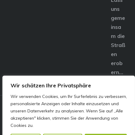
uns
geme
insa
m die
Straß
en
erob
ern…
Wir schätzen Ihre Privatsphäre
Wir verwenden Cookies, um Ihr Surferlebnis zu verbessern,
personalisierte Anzeigen oder Inhalte einzusetzen und
© E&S Motors GmbH,
unseren Datenverkehr zu analysieren. Wenn Sie auf „Alle
akzeptieren" klicken, stimmen Sie der Anwendung von
Linzer Straße 83 4240
Cookies zu.
Freistadt