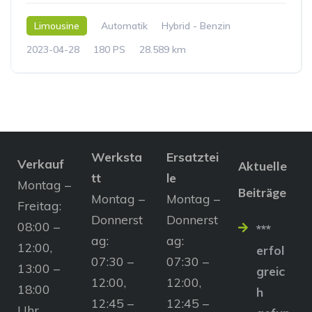
Limousine
Automatik
Hybrid - Benzin
2023-04-28
180 PS
28.589 km
Werksta
Ersatztei
Verkauf
Aktuelle
tt
le
Montag –
Beiträge
Montag –
Montag –
Freitag:
Donnerst
Donnerst
08:00 –
***
ag:
ag:
12:00,
erfol
07:30 –
07:30 –
13:00 –
greic
12:00,
12:00,
18:00
h
12:45 –
12:45 –
Uhr