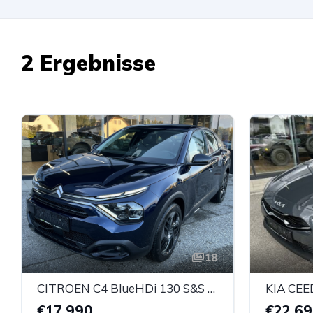
2 Ergebnisse
18
CITROEN C4 BlueHDi 130 S&S EAT8 PLUS
KIA CEED
€17.990
€22.6