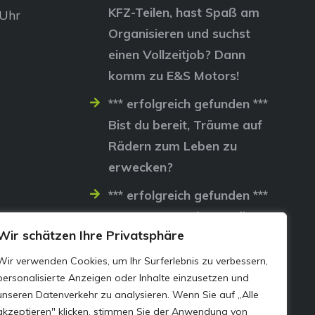
KFZ-Teilen, hast Spaß am
 Uhr
Organisieren und suchst
einen Vollzeitjob? Dann
komm zu E&S Motors!
*** erfolgreich gefunden ***
Bist du bereit, Träume auf
Rädern zum Leben zu
erwecken?
*** erfolgreich gefunden ***
Lass uns gemeinsam die
Wir schätzen Ihre Privatsphäre
Straßen erobern…
Wir verwenden Cookies, um Ihr Surferlebnis zu verbessern,
personalisierte Anzeigen oder Inhalte einzusetzen und
unseren Datenverkehr zu analysieren. Wenn Sie auf „Alle
akzeptieren" klicken, stimmen Sie der Anwendung von