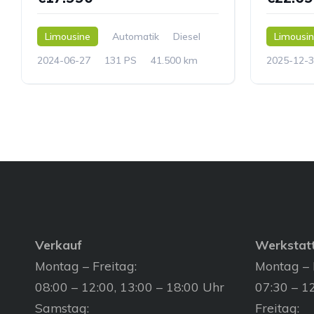
Limousine
Automatik
Diesel
Limousi
2024-06-27
131 PS
41.500 km
2025-12-3
Verkauf
Werkstat
Montag – Freitag:
Montag – 
08:00 – 12:00, 13:00 – 18:00 Uhr
07:30 – 12
Samstag:
Freitag: