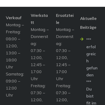
Werksta
Ersatztei
Verkauf
Aktuelle
tt
le
Montag –
Beiträge
Montag –
Montag –
Freitag:
Donnerst
Donnerst
08:00 –
***
ag:
ag:
12:00,
erfol
07:30 –
07:30 –
13:00 –
greic
12:00,
12:00,
18:00
h
12:45 –
12:45 –
Uhr
gefun
17:00
17:00
Samstag:
den
Uhr
Uhr
09:00 –
***
Freitag:
Freitag:
12:00
Du
07:30 –
07:30 –
Uhr
bist
12:00,
12:00,
fit im