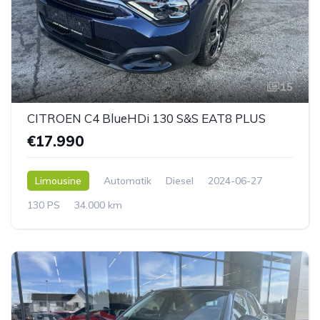
15
CITROEN C4 BlueHDi 130 S&S EAT8 PLUS
€17.990
Limousine
Automatik
Diesel
2024-06-27
130 PS
34.000 km