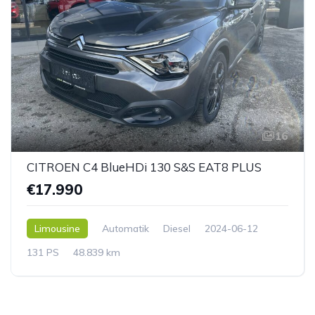
16
CITROEN C4 BlueHDi 130 S&S EAT8 PLUS
€17.990
Limousine
Automatik
Diesel
2024-06-12
131 PS
48.839 km