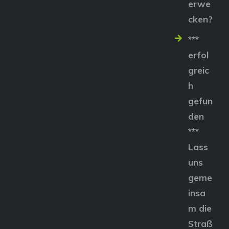
erwe
cken?
***
erfol
greic
h
gefun
den
***
Lass
uns
geme
insa
m die
Straß