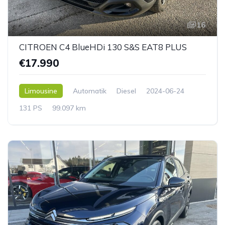
16
CITROEN C4 BlueHDi 130 S&S EAT8 PLUS
€17.990
Limousine
Automatik
Diesel
2024-06-24
131 PS
99.097 km