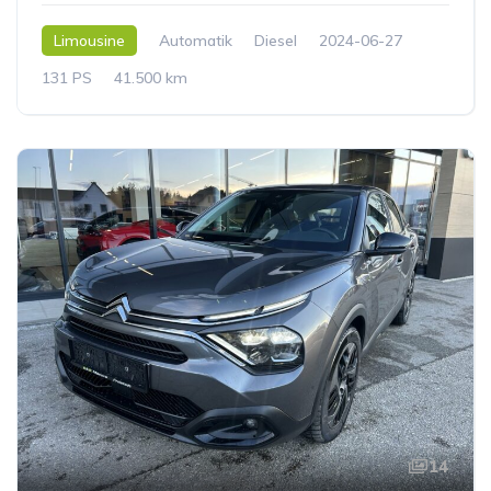
Limousine
Automatik
Diesel
2024-06-27
131 PS
41.500 km
14