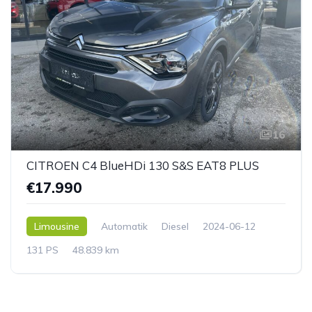
16
CITROEN C4 BlueHDi 130 S&S EAT8 PLUS
€17.990
Limousine
Automatik
Diesel
2024-06-12
131 PS
48.839 km