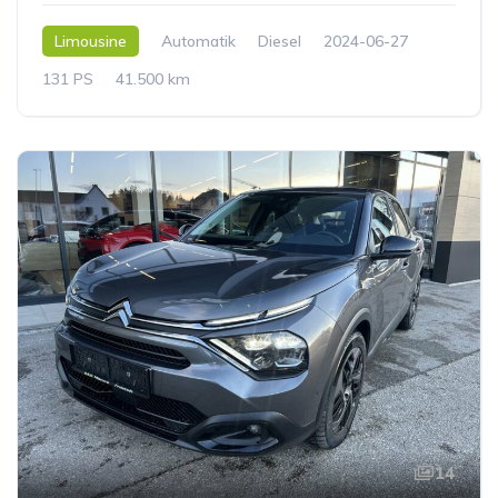
Limousine
Automatik
Diesel
2024-06-27
131 PS
41.500 km
14