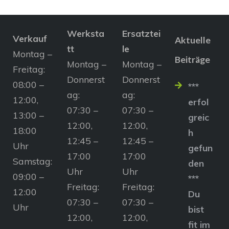
Werksta
Ersatztei
Verkauf
Aktuelle
tt
le
Montag –
Beiträge
Montag –
Montag –
Freitag:
Donnerst
Donnerst
08:00 –
***
ag:
ag:
12:00,
erfol
07:30 –
07:30 –
13:00 –
greic
12:00,
12:00,
18:00
h
12:45 –
12:45 –
Uhr
gefun
17:00
17:00
Samstag:
den
Uhr
Uhr
09:00 –
***
Freitag:
Freitag:
12:00
Du
07:30 –
07:30 –
Uhr
bist
12:00,
12:00,
fit im