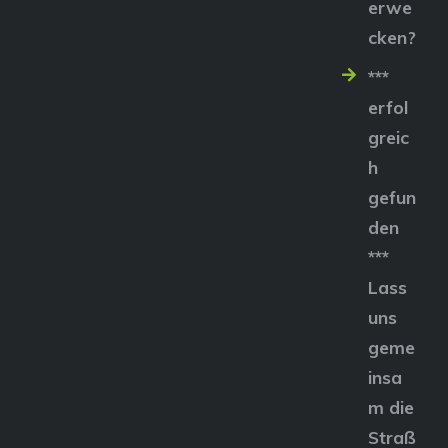
erwe
cken?
***
erfol
greic
h
gefun
den
***
Lass
uns
geme
insa
m die
Straß