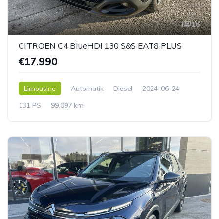
16
CITROEN C4 BlueHDi 130 S&S EAT8 PLUS
€17.990
Limousine
Automatik
Diesel
2024-06-24
131 PS
99.097 km