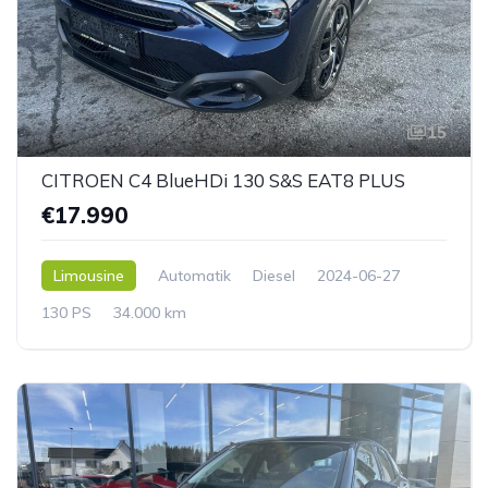
15
CITROEN C4 BlueHDi 130 S&S EAT8 PLUS
€17.990
Limousine
Automatik
Diesel
2024-06-27
130 PS
34.000 km