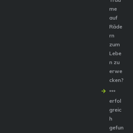
me
auf
Räde
rn
zum
Lebe
n zu
erwe
cken?
***
erfol
greic
h
gefun