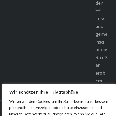
den
***
Lass
uns
geme
insa
m die
Straß
en
erob
ern…
Wir schätzen Ihre Privatsphäre
Wir verwenden Cookies, um Ihr Surferlebnis zu verbessern,
personalisierte Anzeigen oder Inhalte einzusetzen und
© E&S Motors GmbH,
unseren Datenverkehr zu analysieren. Wenn Sie auf „Alle