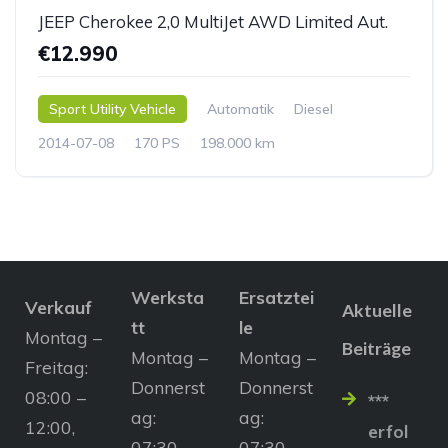
JEEP Cherokee 2,0 MultiJet AWD Limited Aut.
€12.990
Sport Utility Vehicle
Automatik
Diesel
2014-07-08
170 PS
198.000 km
Werksta
Ersatztei
Verkauf
Aktuelle
tt
le
Montag –
Beiträge
Montag –
Montag –
Freitag:
Donnerst
Donnerst
08:00 –
***
ag:
ag:
12:00,
erfol
07:30 –
07:30 –