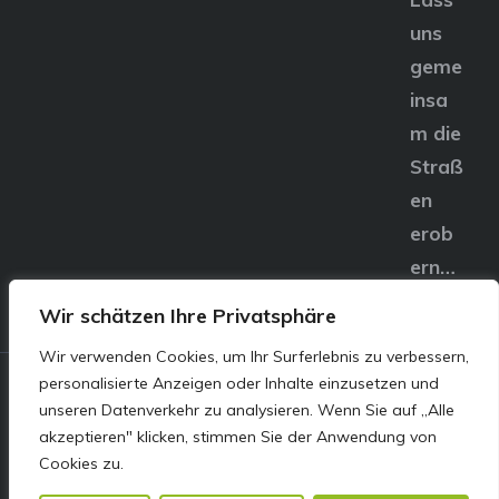
uns
geme
insa
m die
Straß
en
erob
ern…
Wir schätzen Ihre Privatsphäre
Wir verwenden Cookies, um Ihr Surferlebnis zu verbessern,
personalisierte Anzeigen oder Inhalte einzusetzen und
© E&S Motors GmbH,
unseren Datenverkehr zu analysieren. Wenn Sie auf „Alle
akzeptieren" klicken, stimmen Sie der Anwendung von
Linzer Straße 83 4240
Cookies zu.
Freistadt