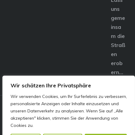
uns
geme
insa
m die
Straß
en
erob
ern…
Wir schätzen Ihre Privatsphäre
Wir verwenden Cookies, um Ihr Surferlebnis zu verbessern,
personalisierte Anzeigen oder Inhalte einzusetzen und
© E&S Motors GmbH,
unseren Datenverkehr zu analysieren. Wenn Sie auf „Alle
akzeptieren" klicken, stimmen Sie der Anwendung von
Linzer Straße 83 4240
Cookies zu.
Freistadt