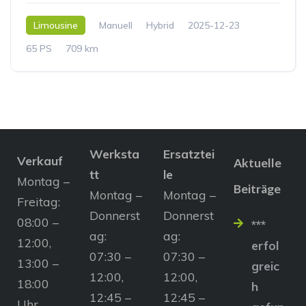
Limousine
Manuell
Hybrid
2025-12-23
65 PS
709 km
Werksta
Ersatztei
Verkauf
Aktuelle
tt
le
Montag –
Beiträge
Montag –
Montag –
Freitag:
Donnerst
Donnerst
08:00 –
***
ag:
ag:
12:00,
erfol
07:30 –
07:30 –
13:00 –
greic
12:00,
12:00,
18:00
h
12:45 –
12:45 –
Uhr