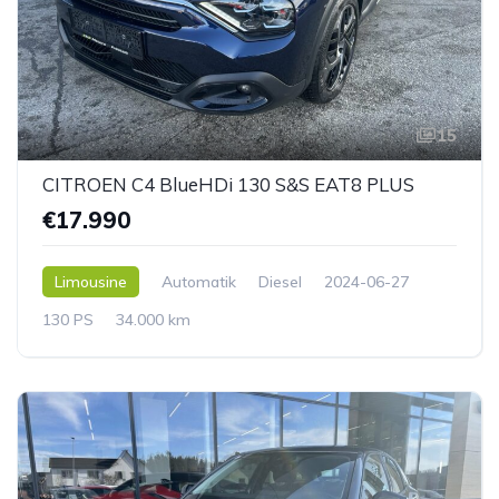
15
CITROEN C4 BlueHDi 130 S&S EAT8 PLUS
€17.990
Limousine
Automatik
Diesel
2024-06-27
130 PS
34.000 km