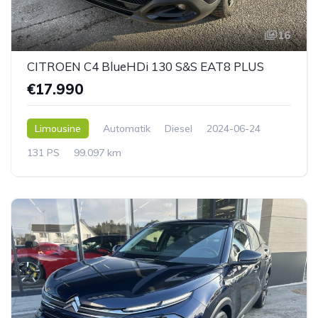
16
CITROEN C4 BlueHDi 130 S&S EAT8 PLUS
€17.990
Limousine
Automatik
Diesel
2024-06-24
131 PS
99.097 km