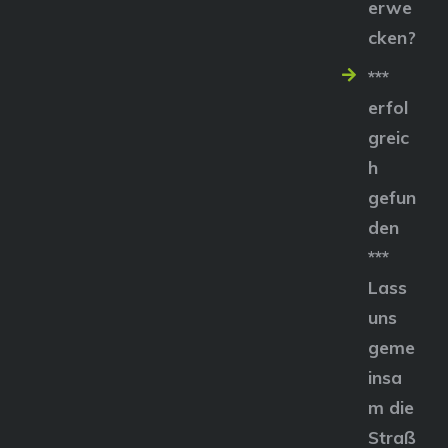
erwe
cken?
***
erfol
greic
h
gefun
den
***
Lass
uns
geme
insa
m die
Straß