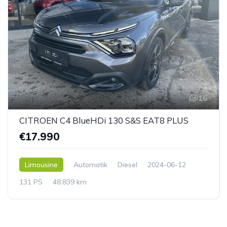
16
CITROEN C4 BlueHDi 130 S&S EAT8 PLUS
€17.990
Limousine
Automatik
Diesel
2024-06-12
131 PS
48.839 km