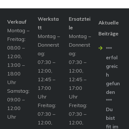
Werksta
Ersatztei
Verkauf
Aktuelle
tt
le
Montag –
Beiträge
Montag –
Montag –
Freitag:
Donnerst
Donnerst
08:00 –
***
ag:
ag:
12:00,
erfol
07:30 –
07:30 –
13:00 –
greic
12:00,
12:00,
18:00
h
12:45 –
12:45 –
Uhr
gefun
17:00
17:00
Samstag:
den
Uhr
Uhr
09:00 –
***
Freitag:
Freitag:
12:00
Du
07:30 –
07:30 –
Uhr
bist
12:00,
12:00,
fit im