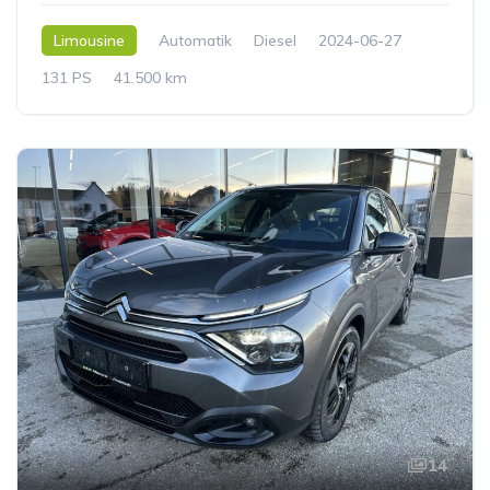
Limousine
Automatik
Diesel
2024-06-27
131 PS
41.500 km
14