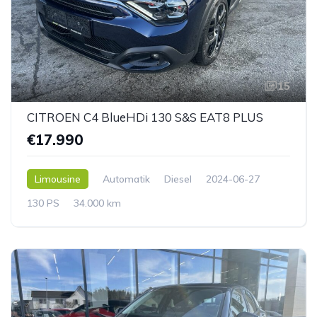
15
CITROEN C4 BlueHDi 130 S&S EAT8 PLUS
€17.990
Limousine
Automatik
Diesel
2024-06-27
130 PS
34.000 km