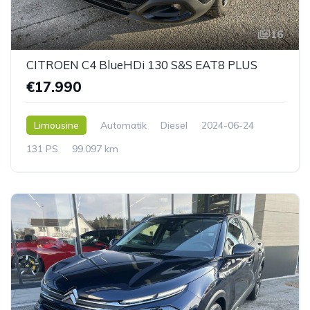
16
CITROEN C4 BlueHDi 130 S&S EAT8 PLUS
€17.990
Limousine
Automatik
Diesel
2024-06-24
131 PS
99.097 km