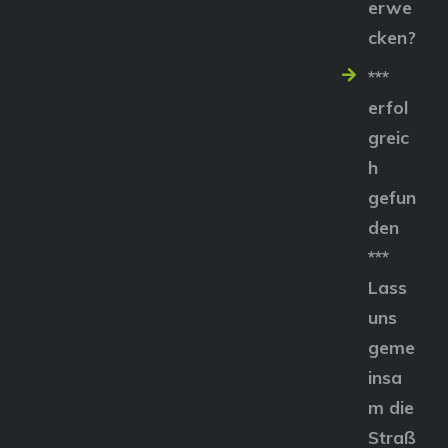
erwe
cken?
***
erfol
greic
h
gefun
den
***
Lass
uns
geme
insa
m die
Straß