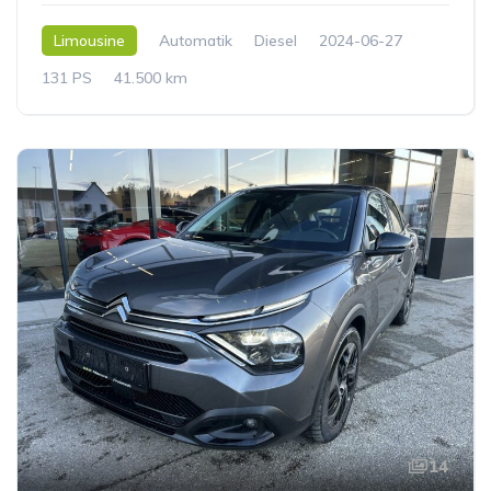
Limousine
Automatik
Diesel
2024-06-27
131 PS
41.500 km
14