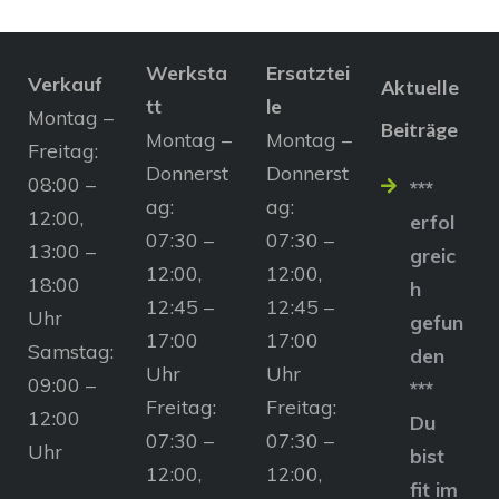
Werksta
Ersatztei
Verkauf
Aktuelle
tt
le
Montag –
Beiträge
Montag –
Montag –
Freitag:
Donnerst
Donnerst
08:00 –
***
ag:
ag:
12:00,
erfol
07:30 –
07:30 –
13:00 –
greic
12:00,
12:00,
18:00
h
12:45 –
12:45 –
Uhr
gefun
17:00
17:00
Samstag:
den
Uhr
Uhr
09:00 –
***
Freitag:
Freitag:
12:00
Du
07:30 –
07:30 –
Uhr
bist
12:00,
12:00,
fit im