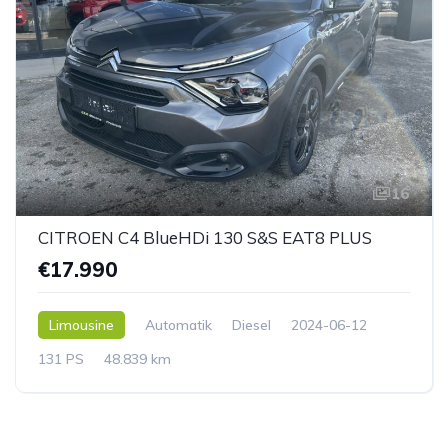
16
CITROEN C4 BlueHDi 130 S&S EAT8 PLUS
€17.990
Limousine
Automatik
Diesel
2024-06-12
131 PS
48.839 km