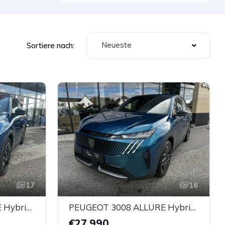
Neueste
Sortiere nach:
17
16
PEUGEOT 3008 ALLURE Hybrid 136 e-DCS6
PEUGEOT 3008 ALLURE Hybrid 136 e-DCS6
€27.990