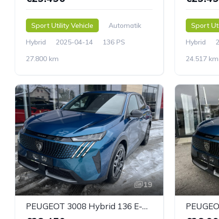
Sport Utility Vehicle
Automatik
Sport Uti
Hybrid
2025-04-14
136 PS
Hybrid
27.800 km
24.517 km
19
PEUGEOT 3008 Hybrid 136 E-CDS6 Allure Aut.