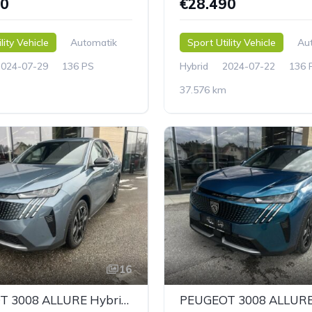
90
€28.490
lity Vehicle
Automatik
Sport Utility Vehicle
Au
2024-07-29
136 PS
Hybrid
2024-07-22
136 
37.576 km
16
PEUGEOT 3008 ALLURE Hybrid 136 e-DCS6