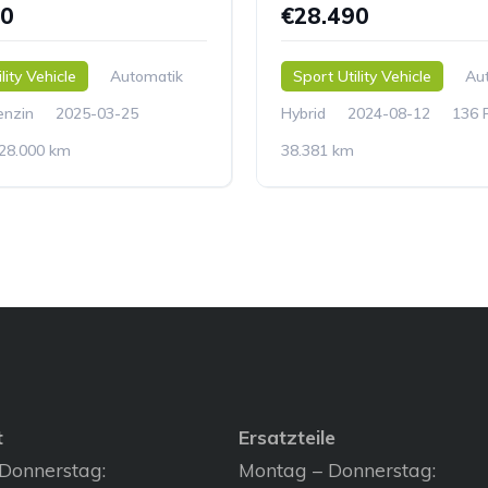
90
€28.490
lity Vehicle
Automatik
Sport Utility Vehicle
Au
enzin
2025-03-25
Hybrid
2024-08-12
136 
28.000 km
38.381 km
t
Ersatzteile
Donnerstag:
Montag – Donnerstag: