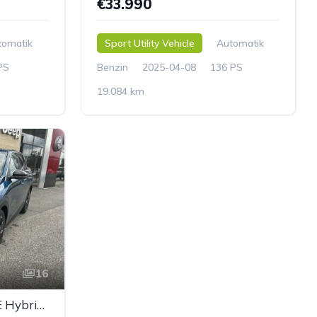
€33.990
tomatik
Sport Utility Vehicle
Automatik
PS
Benzin
2025-04-08
136 PS
19.084 km
16
PEUGEOT 3008 ALLURE Hybrid 136 e-DCS6