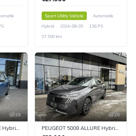
tomatik
Sport Utility Vehicle
Automatik
PS
Hybrid
2024-08-05
136 PS
37.300 km
20
20
PEUGEOT 3008 ALLURE Hybrid 136 e-DCS6
PEUGEOT 5008 ALLURE Hybrid 145 e-DCS6