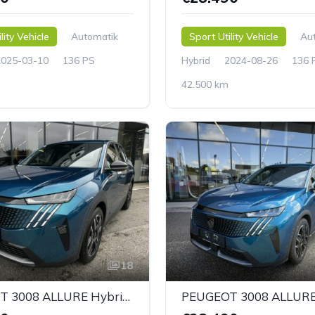
lity Vehicle
Automatik
Sport Utility Vehicle
Au
2025-03-10
136 PS
Hybrid
2024-08-26
136 
42.500 km
18
PEUGEOT 3008 ALLURE Hybrid 136 e-DCS6