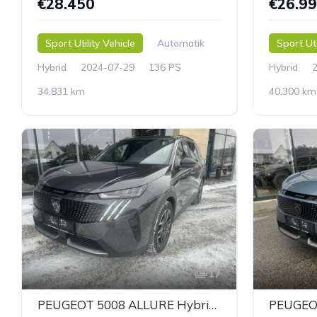
€28.450
€26.9
Sport Utility Vehicle
Automatik
Sport Uti
Hybrid
2024-07-29
136 PS
Hybrid
34.831 km
40.300 km
17
PEUGEOT 5008 ALLURE Hybrid 145 e-DCS6