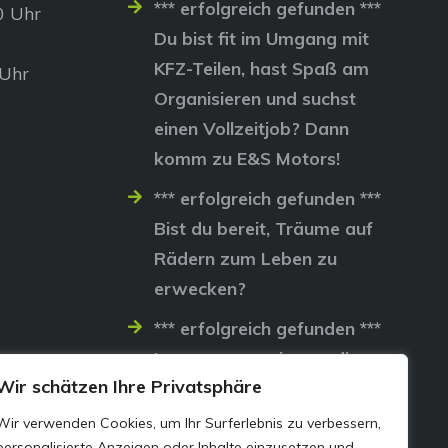
*** erfolgreich gefunden ***
0 Uhr
Du bist fit im Umgang mit
KFZ-Teilen, hast Spaß am
 Uhr
Organisieren und suchst
einen Vollzeitjob? Dann
komm zu E&S Motors!
*** erfolgreich gefunden ***
Bist du bereit, Träume auf
Rädern zum Leben zu
erwecken?
*** erfolgreich gefunden ***
Lass uns gemeinsam die
Wir schätzen Ihre Privatsphäre
Straßen erobern…
Wir verwenden Cookies, um Ihr Surferlebnis zu verbessern,
personalisierte Anzeigen oder Inhalte einzusetzen und