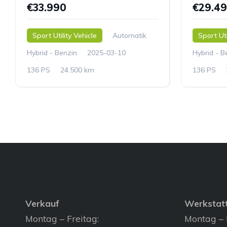
€33.990
€29.4
Sport Utility Vehicle
Automatik
Sport Uti
Hybrid - Benzin
2025-03-10
Hybrid - B
136 PS
24.500 km
136 PS
Verkauf
Werkstat
Montag – Freitag:
Montag – 