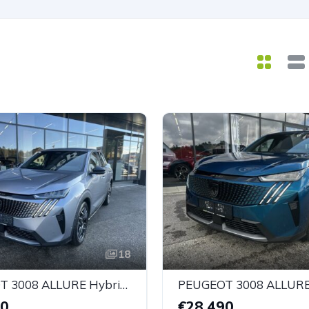
18
PEUGEOT 3008 ALLURE Hybrid 136 e-DCS6
90
€28.490