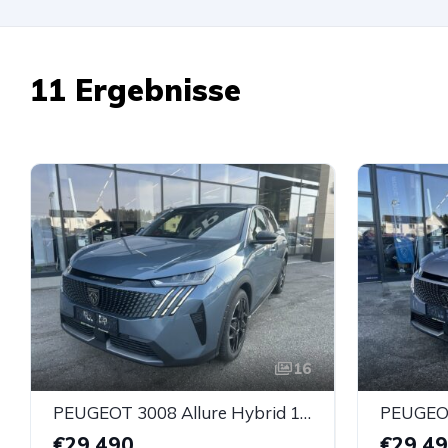
11 Ergebnisse
16
PEUGEOT 3008 Allure Hybrid 145 e-DCS6
€29.490
€29.4