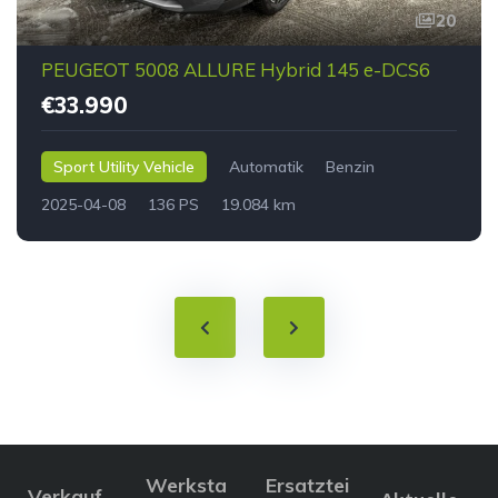
20
PEUGEOT 5008 ALLURE Hybrid 145 e-DCS6
€33.990
Sport Utility Vehicle
Automatik
Benzin
2025-04-08
136 PS
19.084 km
Werksta
Ersatztei
Verkauf