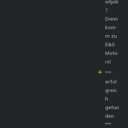
eitjob
?
Dann
kom
m zu
E&S
Moto
rs!
***
erfol
greic
h
gefun
den
***