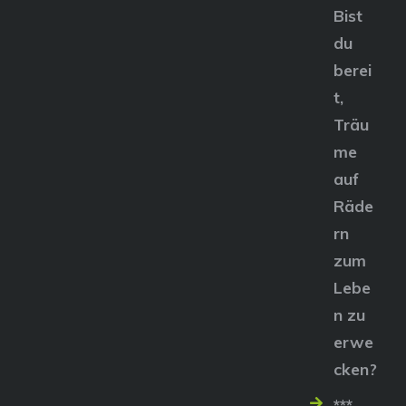
Bist
du
berei
t,
Träu
me
auf
Räde
rn
zum
Lebe
n zu
erwe
cken?
***