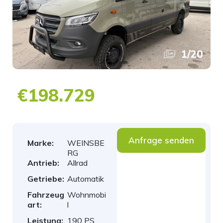
1
/
20
€198.729
Anfrage senden
Marke:
WEINSBE
RG
Antrieb:
Allrad
Getriebe:
Automatik
Fahrzeug
Wohnmobi
art:
l
Leistung:
190 PS