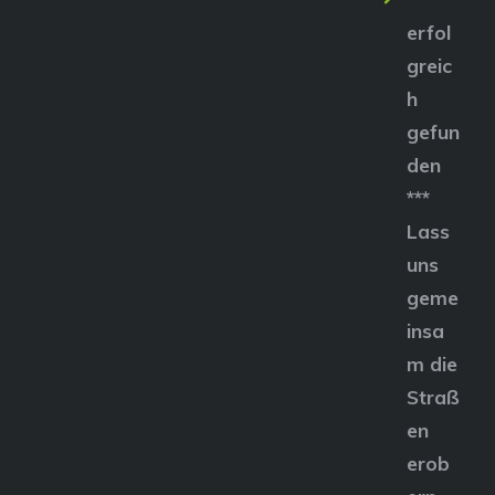
erfol
greic
h
gefun
den
***
Lass
uns
geme
insa
m die
Straß
en
erob