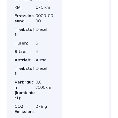
KM:
170 km
Erstzulas
0000-00-
sung:
00
Treibstof
Diesel
f:
Türen:
5
Sitze:
4
Antrieb:
Allrad
Treibstof
Diesel
f:
Verbrauc
0,0
h
l/100km
(kombinie
rt):
CO2
279 g
Emission: