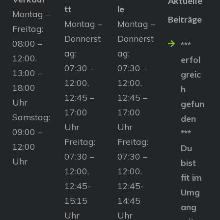
Aktuelle
tt
le
Montag –
Beiträge
Montag –
Montag –
Freitag:
Donnerst
Donnerst
08:00 –
***
ag:
ag:
12:00,
erfol
07:30 –
07:30 –
13:00 –
greic
12:00,
12:00,
18:00
h
12:45 –
12:45 –
Uhr
gefun
17:00
17:00
Samstag:
den
Uhr
Uhr
09:00 –
***
Freitag:
Freitag:
12:00
Du
07:30 –
07:30 –
Uhr
bist
12:00,
12:00,
fit im
12:45-
12:45-
Umg
15:15
14:45
ang
Uhr
Uhr