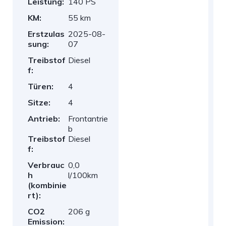
Leistung:
140 PS
KM:
55 km
Erstzulas
2025-08-
sung:
07
Treibstof
Diesel
f:
Türen:
4
Sitze:
4
Antrieb:
Frontantrie
b
Treibstof
Diesel
f:
Verbrauc
0,0
h
l/100km
(kombinie
rt):
CO2
206 g
Emission: