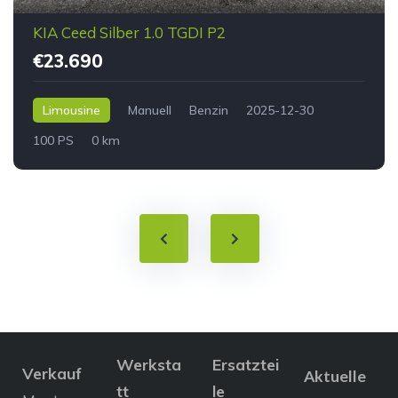
KIA Ceed Silber 1.0 TGDI P2
€23.690
Limousine
Manuell
Benzin
2025-12-30
100 PS
0 km
Werksta
Ersatztei
Verkauf
Aktuelle
tt
le