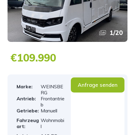
1
/
20
€109.990
Anfrage senden
Marke:
WEINSBE
RG
Antrieb:
Frontantrie
b
Getriebe:
Manuell
Fahrzeug
Wohnmobi
art:
l