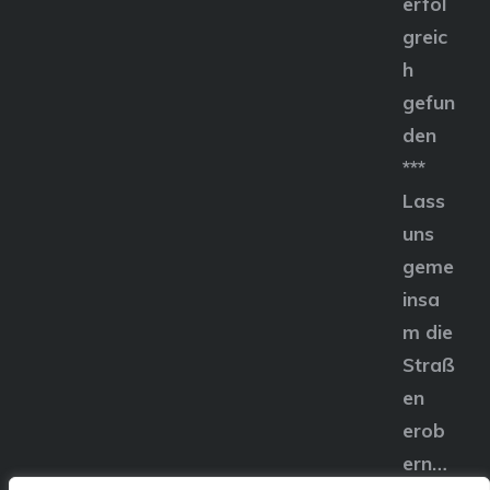
erfol
greic
h
gefun
den
***
Lass
uns
geme
insa
m die
Straß
en
erob
ern…