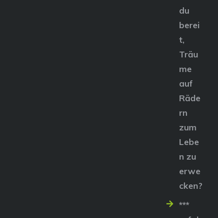
du
berei
t,
Träu
me
auf
Räde
rn
zum
Lebe
n zu
erwe
cken?
***