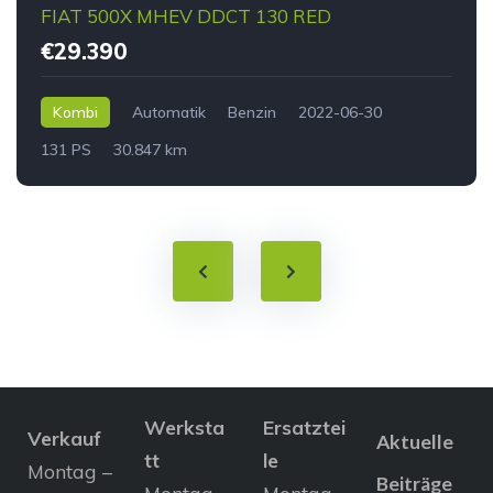
FIAT 500X MHEV DDCT 130 RED
€29.390
Kombi
Automatik
Benzin
2022-06-30
131 PS
30.847 km
Werksta
Ersatztei
Verkauf
Aktuelle
tt
le
Montag –
Beiträge
Montag –
Montag –