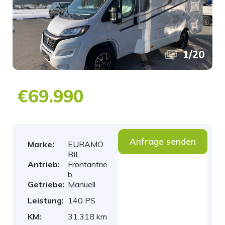
1
/
20
€69.990
Anfrage senden
Marke:
EURAMO
BIL
Antrieb:
Frontantrie
b
Getriebe:
Manuell
Leistung:
140 PS
KM:
31.318 km