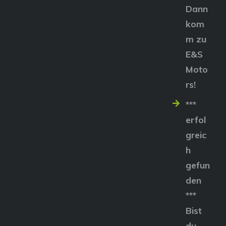
Dann
kom
m zu
E&S
Moto
rs!
***
erfol
greic
h
gefun
den
***
Bist
du