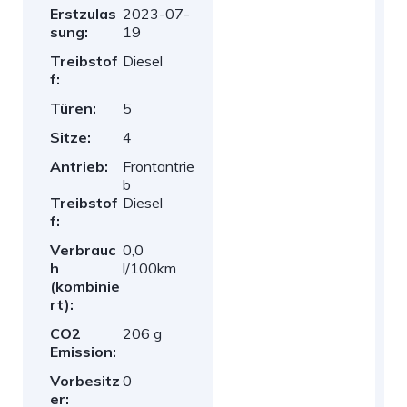
Erstzulas
2023-07-
sung:
19
Treibstof
Diesel
f:
Türen:
5
Sitze:
4
Antrieb:
Frontantrie
b
Treibstof
Diesel
f:
Verbrauc
0,0
h
l/100km
(kombinie
rt):
CO2
206 g
Emission:
Vorbesitz
0
er: