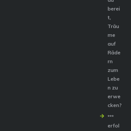
berei
t,
Träu
me
auf
Räde
rn
zum
Lebe
n zu
erwe
cken?
***
erfol