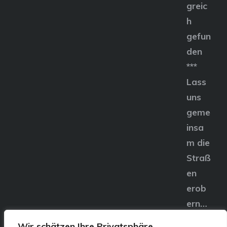
greic
h
gefun
den
***
Lass
uns
geme
insa
m die
Straß
en
erob
ern…
Wir schätzen Ihre Privatsphäre