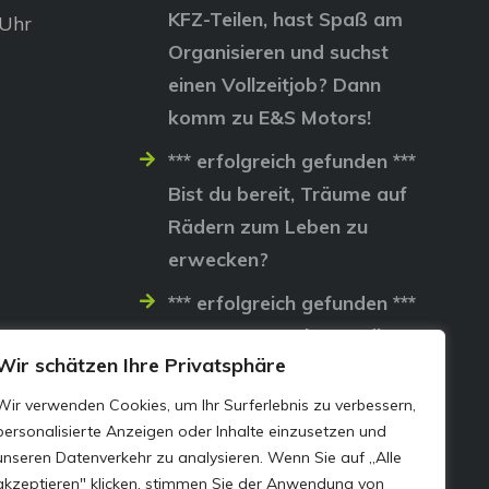
KFZ-Teilen, hast Spaß am
 Uhr
Organisieren und suchst
einen Vollzeitjob? Dann
komm zu E&S Motors!
*** erfolgreich gefunden ***
Bist du bereit, Träume auf
Rädern zum Leben zu
erwecken?
*** erfolgreich gefunden ***
Lass uns gemeinsam die
Wir schätzen Ihre Privatsphäre
Straßen erobern…
Wir verwenden Cookies, um Ihr Surferlebnis zu verbessern,
personalisierte Anzeigen oder Inhalte einzusetzen und
unseren Datenverkehr zu analysieren. Wenn Sie auf „Alle
akzeptieren" klicken, stimmen Sie der Anwendung von