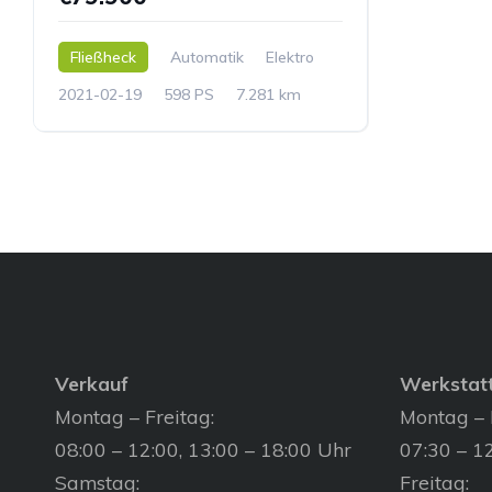
Fließheck
Automatik
Elektro
2021-02-19
598 PS
7.281 km
Verkauf
Werkstat
Montag – Freitag:
Montag – 
08:00 – 12:00, 13:00 – 18:00 Uhr
07:30 – 12
Samstag:
Freitag: