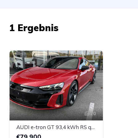
1 Ergebnis
20
AUDI e-tron GT 93,4 kWh RS quattro
€79.900