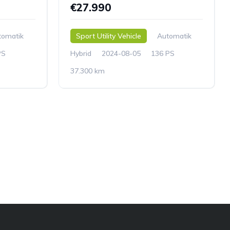
€27.990
tomatik
Sport Utility Vehicle
Automatik
PS
Hybrid
2024-08-05
136 PS
37.300 km