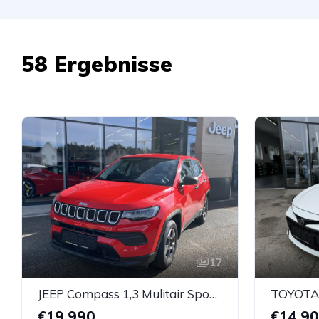
58 Ergebnisse
17
JEEP Compass 1,3 Mulitair Sport T4 FWD 6MT
€19.990
€14.9