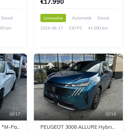
€17.990
Diesel
Limousine
Automatik
Diesel
500 km
2024-06-17
130 PS
41.000 km
17
16
BMW X5 xDrive30d Aut. *M-Paket*
PEUGEOT 3008 ALLURE Hybrid 136 e-DCS6