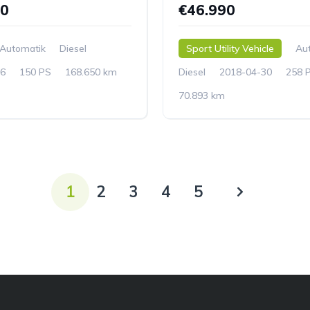
90
€46.990
Automatik
Diesel
Sport Utility Vehicle
Au
6
150 PS
168.650 km
Diesel
2018-04-30
258 
70.893 km
1
2
3
4
5