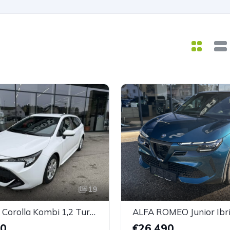
19
TOYOTA Corolla Kombi 1,2 Turbo Active
00
€26.490