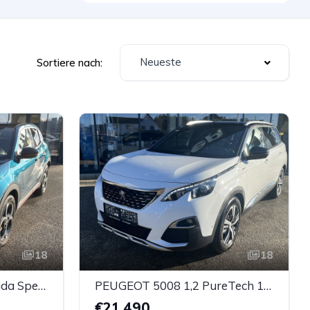
Neueste
Sortiere nach:
18
18
ALFA ROMEO Junior Ibrida Speciale 1.2 MHEV e-DCT 6
PEUGEOT 5008 1,2 PureTech 130 S&S GT Line EAT8 Aut.
€21.490