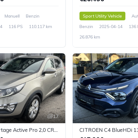
Manuell
Benzin
Sport Utility Vehicle
Au
4
116 PS
110.117 km
Benzin
2025-04-14
136
26.876 km
17
KIA Sportage Active Pro 2,0 CRDI 4WD DPF Aut.