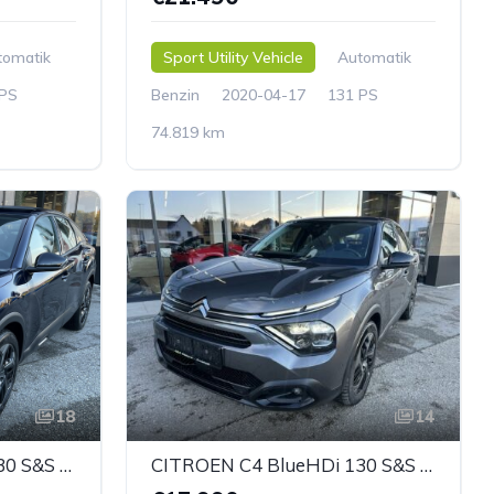
tomatik
Sport Utility Vehicle
Automatik
 PS
Benzin
2020-04-17
131 PS
74.819 km
18
14
CITROEN C4 BlueHDi 130 S&S EAT8 PLUS
CITROEN C4 BlueHDi 130 S&S EAT8 PLUS