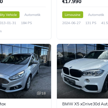
50
€17.990
lity Vehicle
Automatik
Limousine
Automatik
013-01-31
184 PS
2024-06-27
131 PS
41.
m
18
Max