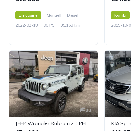
Limousine
Manuell
Diesel
Kombi
2022-02-18
90 PS
35.153 km
2019-10-0
20
JEEP Wrangler Rubicon 2.0 PHEV 380 PS AT 4xe