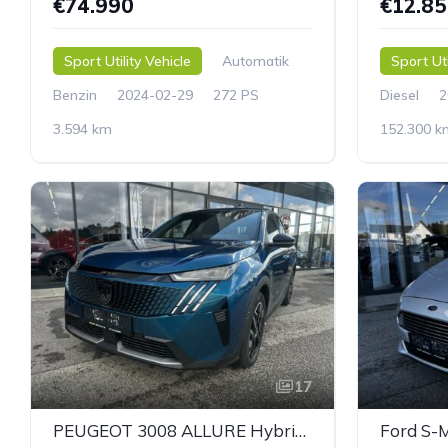
€74.990
€12.8
Sport Utility Vehicle
Automatik
Sport Uti
Benzin
2024-02-29
272 PS
Diesel
2
3.594 km
152.300 k
17
PEUGEOT 3008 ALLURE Hybrid 136 e-DCS6
Ford S-