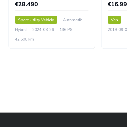
€28.490
€16.9
Sport Utility Vehicle
Automatik
Van
Hybrid
2024-08-26
136 PS
2019-09-0
42.500 km