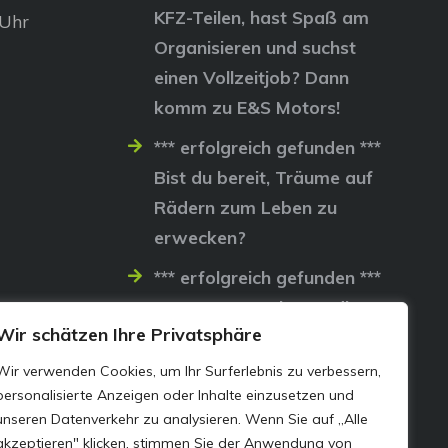
KFZ-Teilen, hast Spaß am
 Uhr
Organisieren und suchst
einen Vollzeitjob? Dann
komm zu E&S Motors!
*** erfolgreich gefunden ***
Bist du bereit, Träume auf
Rädern zum Leben zu
erwecken?
*** erfolgreich gefunden ***
Lass uns gemeinsam die
Wir schätzen Ihre Privatsphäre
Straßen erobern…
Wir verwenden Cookies, um Ihr Surferlebnis zu verbessern,
personalisierte Anzeigen oder Inhalte einzusetzen und
unseren Datenverkehr zu analysieren. Wenn Sie auf „Alle
akzeptieren" klicken, stimmen Sie der Anwendung von