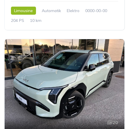
Limousine
Automatik
Elektro
0000-00-00
204 PS
10 km
20