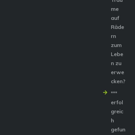
me
auf
Räde
rn
zum
Lebe
n zu
erwe
cken?
***
erfol
greic
h
gefun