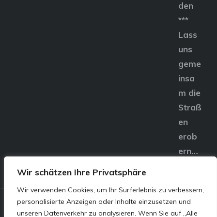
den
***
Lass
uns
geme
insa
m die
Straß
en
erob
ern…
Wir schätzen Ihre Privatsphäre
Wir verwenden Cookies, um Ihr Surferlebnis zu verbessern,
personalisierte Anzeigen oder Inhalte einzusetzen und
© E&S Motors GmbH,
unseren Datenverkehr zu analysieren. Wenn Sie auf „Alle