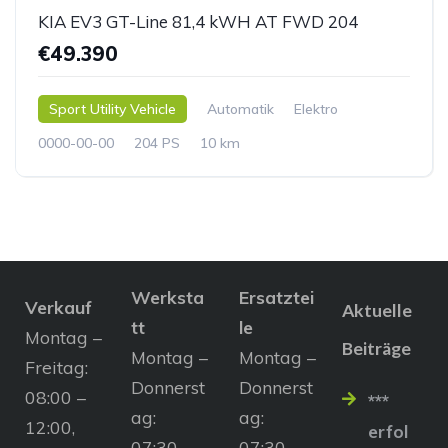
KIA EV3 GT-Line 81,4 kWH AT FWD 204
€49.390
Sport Utility Vehicle
Automatik
Elektro
0000-00-00
204 PS
10 km
Werksta
Ersatztei
Verkauf
Aktuelle
tt
le
Montag –
Beiträge
Montag –
Montag –
Freitag:
Donnerst
Donnerst
08:00 –
***
ag:
ag:
12:00,
erfol
07:30 –
07:30 –