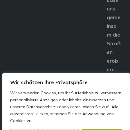
uns
geme
insa
m die
Straß
en
erob
ern…
Wir schätzen Ihre Privatsphäre
Wir verwenden Cookies, um Ihr Surferlebnis zu verbessern,
personalisierte Anzeigen oder Inhalte einzusetzen und
© E&S Motors GmbH,
unseren Datenverkehr zu analysieren. Wenn Sie auf „Alle
akzeptieren" klicken, stimmen Sie der Anwendung von
Linzer Straße 83 4240
Cookies zu.
Freistadt