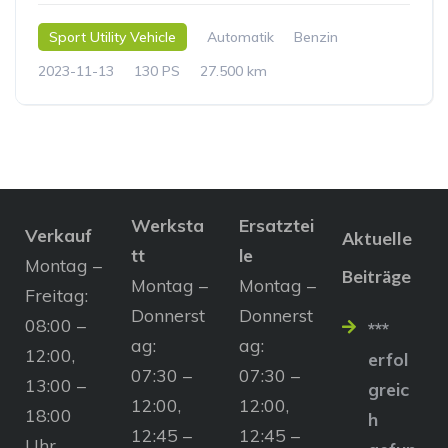
Sport Utility Vehicle
Automatik
Benzin
2023-11-13
130 PS
27.500 km
Werksta
Ersatztei
Verkauf
Aktuelle
tt
le
Montag –
Beiträge
Montag –
Montag –
Freitag:
Donnerst
Donnerst
08:00 –
***
ag:
ag:
12:00,
erfol
07:30 –
07:30 –
13:00 –
greic
12:00,
12:00,
18:00
h
12:45 –
12:45 –
Uhr