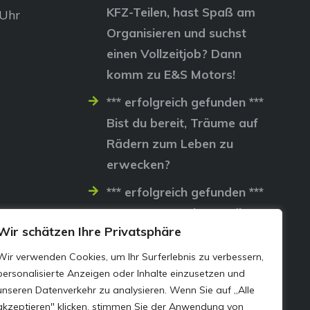
KFZ-Teilen, hast Spaß am
 Uhr
Organisieren und suchst
einen Vollzeitjob? Dann
komm zu E&S Motors!
*** erfolgreich gefunden ***
Bist du bereit, Träume auf
Rädern zum Leben zu
erwecken?
*** erfolgreich gefunden ***
Lass uns gemeinsam die
Wir schätzen Ihre Privatsphäre
Straßen erobern…
Wir verwenden Cookies, um Ihr Surferlebnis zu verbessern,
personalisierte Anzeigen oder Inhalte einzusetzen und
unseren Datenverkehr zu analysieren. Wenn Sie auf „Alle
akzeptieren" klicken, stimmen Sie der Anwendung von