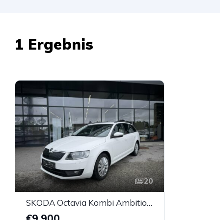
1 Ergebnis
20
SKODA Octavia Kombi Ambition Erdgas G-Tec (CNG)
€9.900