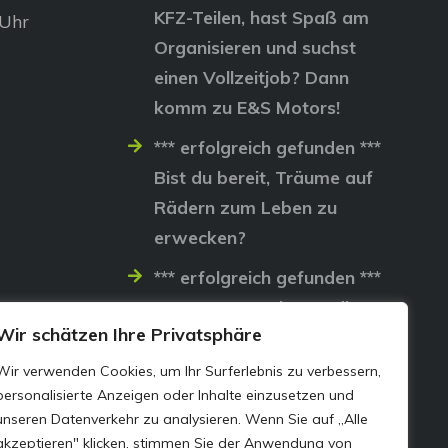
KFZ-Teilen, hast Spaß am
 Uhr
Organisieren und suchst
einen Vollzeitjob? Dann
komm zu E&S Motors!
*** erfolgreich gefunden ***
Bist du bereit, Träume auf
Rädern zum Leben zu
erwecken?
*** erfolgreich gefunden ***
Lass uns gemeinsam die
Wir schätzen Ihre Privatsphäre
Straßen erobern…
Wir verwenden Cookies, um Ihr Surferlebnis zu verbessern,
personalisierte Anzeigen oder Inhalte einzusetzen und
unseren Datenverkehr zu analysieren. Wenn Sie auf „Alle
akzeptieren" klicken, stimmen Sie der Anwendung von