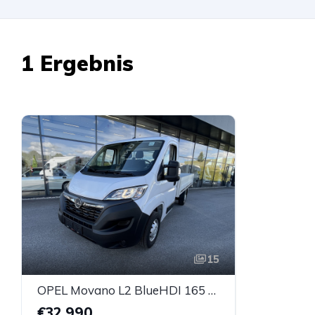
1 Ergebnis
15
OPEL Movano L2 BlueHDI 165 S&S 3,5t+ *Pritsche*
€32.990