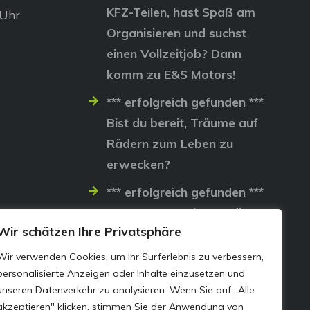
KFZ-Teilen, hast Spaß am
 Uhr
Organisieren und suchst
einen Vollzeitjob? Dann
komm zu E&S Motors!
*** erfolgreich gefunden ***
Bist du bereit, Träume auf
Rädern zum Leben zu
erwecken?
*** erfolgreich gefunden ***
Lass uns gemeinsam die
Wir schätzen Ihre Privatsphäre
Straßen erobern…
Wir verwenden Cookies, um Ihr Surferlebnis zu verbessern,
personalisierte Anzeigen oder Inhalte einzusetzen und
unseren Datenverkehr zu analysieren. Wenn Sie auf „Alle
akzeptieren" klicken, stimmen Sie der Anwendung von