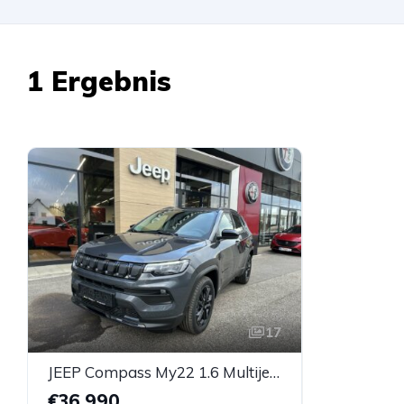
1 Ergebnis
17
JEEP Compass My22 1.6 Multijet Night Eagle
€36.990