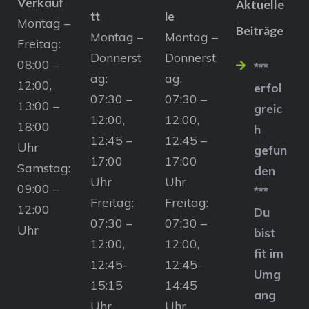
Verkauf
Aktuelle
tt
le
Montag –
Beiträge
Montag –
Montag –
Freitag:
Donnerst
Donnerst
08:00 –
***
ag:
ag:
12:00,
erfol
07:30 –
07:30 –
13:00 –
greic
12:00,
12:00,
18:00
h
12:45 –
12:45 –
Uhr
gefun
17:00
17:00
Samstag:
den
Uhr
Uhr
09:00 –
***
Freitag:
Freitag:
12:00
Du
07:30 –
07:30 –
Uhr
bist
12:00,
12:00,
fit im
12:45-
12:45-
Umg
15:15
14:45
ang
Uhr
Uhr