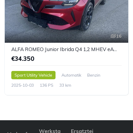
16
ALFA ROMEO Junior Ibrida Q4 1,2 MHEV eAWD e-DCT6
€34.350
Sport Utility Vehicle
Automatik
Benzin
2025-10-03
136 PS
33 km
Werksta
Ersatztei