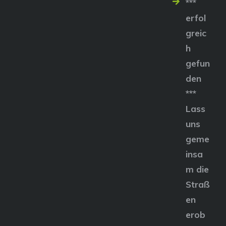
***
erfol
greic
h
gefun
den
***
Lass
uns
geme
insa
m die
Straß
en
erob