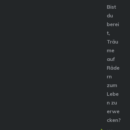
Bist
du
berei
t,
Träu
me
auf
Räde
rn
zum
Lebe
n zu
erwe
cken?