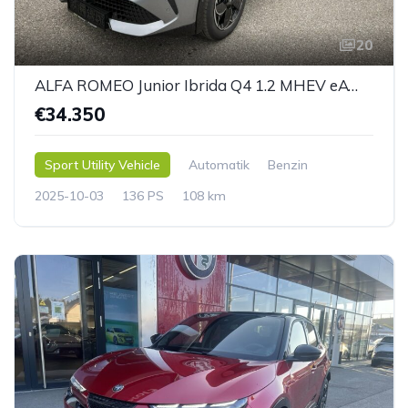
20
ALFA ROMEO Junior Ibrida Q4 1.2 MHEV eAWD e-DCT6
€34.350
Sport Utility Vehicle
Automatik
Benzin
2025-10-03
136 PS
108 km