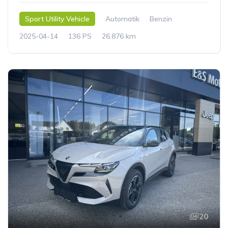
Sport Utility Vehicle
Automatik
Benzin
2025-04-14
136 PS
26.876 km
20