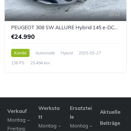
14
PEUGEOT 308 SW ALLURE Hybrid 145 e-DCS6
€24.990
Kombi
Automatik
Hybrid
2025-03-27
136 PS
25.494 km
Werksta
Ersatztei
Verkauf
Aktuelle
tt
le
Montag –
Beiträge
Montag –
Montag –
Freitag: