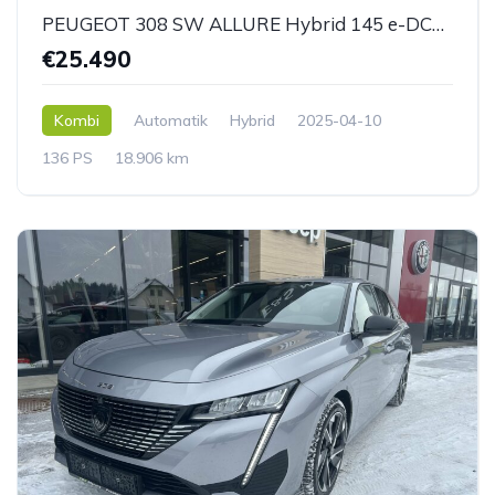
PEUGEOT 308 SW ALLURE Hybrid 145 e-DCS6
€25.490
Kombi
Automatik
Hybrid
2025-04-10
136 PS
18.906 km