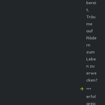
berei
t,
Träu
me
auf
Räde
rn
zum
Lebe
n zu
erwe
cken?
***
erfol
greic