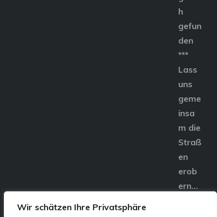
h
gefun
den
***
Lass
uns
geme
insa
m die
Straß
en
erob
ern…
Wir schätzen Ihre Privatsphäre