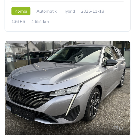
Kombi
Automatik
Hybrid
2025-11-18
136 PS
4.654 km
17