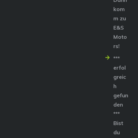
kom
m zu
E&S
Moto
rs!
***
erfol
greic
h
gefun
den
***
Bist
du