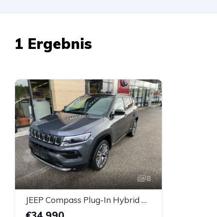
1 Ergebnis
8
JEEP Compass Plug-In Hybrid My23 1.3 Phev At 4xe *AHK*
€34.990