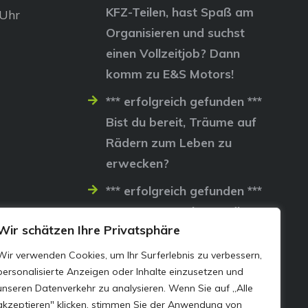
KFZ-Teilen, hast Spaß am
 Uhr
Organisieren und suchst
einen Vollzeitjob? Dann
komm zu E&S Motors!
*** erfolgreich gefunden ***
Bist du bereit, Träume auf
Rädern zum Leben zu
erwecken?
*** erfolgreich gefunden ***
Lass uns gemeinsam die
Wir schätzen Ihre Privatsphäre
Straßen erobern…
Wir verwenden Cookies, um Ihr Surferlebnis zu verbessern,
personalisierte Anzeigen oder Inhalte einzusetzen und
unseren Datenverkehr zu analysieren. Wenn Sie auf „Alle
akzeptieren" klicken, stimmen Sie der Anwendung von