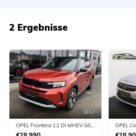
2 Ergebnisse
17
OPEL Frontera 1.2 DI MHEV GS Aut.
OPEL Co
€28.990
€28.9