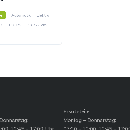
ne
Automatik
Elektro
2
136 PS
33.777 km
t
Ersatzteile
Donnerstag:
Montag – Donnerstag:
:00, 12:45 – 17:00 Uhr
07:30 – 12:00, 12:45 – 17:0