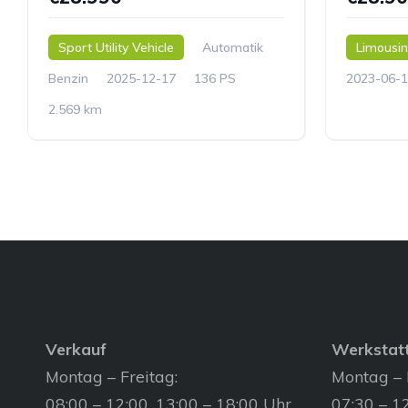
Sport Utility Vehicle
Automatik
Limousi
Benzin
2025-12-17
136 PS
2023-06-1
2.569 km
Verkauf
Werkstat
Montag – Freitag:
Montag – 
08:00 – 12:00, 13:00 – 18:00 Uhr
07:30 – 12