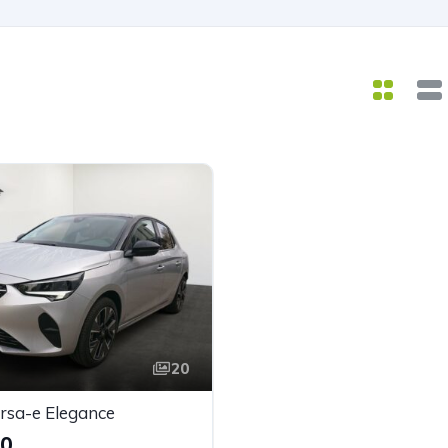
20
rsa-e Elegance
00