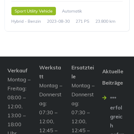
Sport Utility Vehicle
Automatik
Hybrid - Benzin
2023-08-30
271 PS
23.800 km
Werksta
Ersatztei
Verkauf
Aktuelle
tt
le
Montag –
Beiträge
Montag –
Montag –
Freitag:
Donnerst
Donnerst
08:00 –
***
ag:
ag:
12:00,
erfol
07:30 –
07:30 –
13:00 –
greic
12:00,
12:00,
18:00
h
12:45 –
12:45 –
Uhr