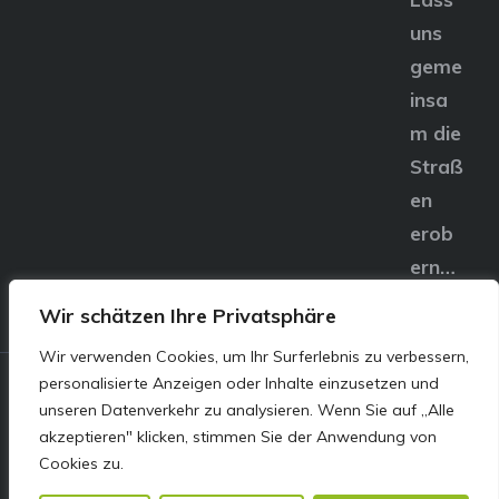
uns
geme
insa
m die
Straß
en
erob
ern…
Wir schätzen Ihre Privatsphäre
Wir verwenden Cookies, um Ihr Surferlebnis zu verbessern,
personalisierte Anzeigen oder Inhalte einzusetzen und
© E&S Motors GmbH,
unseren Datenverkehr zu analysieren. Wenn Sie auf „Alle
akzeptieren" klicken, stimmen Sie der Anwendung von
Linzer Straße 83 4240
Cookies zu.
Freistadt