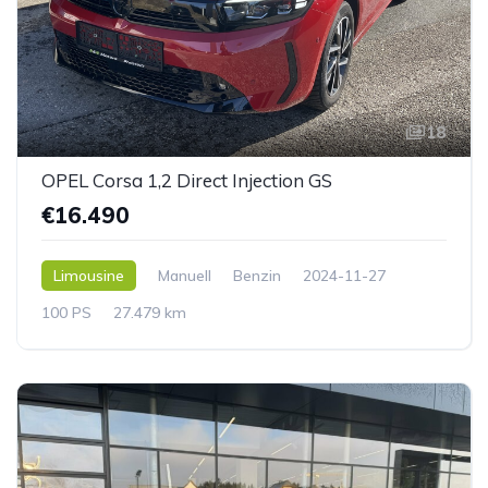
18
OPEL Corsa 1,2 Direct Injection GS
€16.490
Limousine
Manuell
Benzin
2024-11-27
100 PS
27.479 km