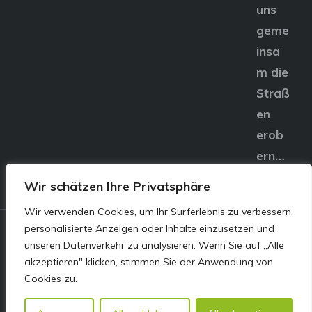
uns
geme
insa
m die
Straß
en
erob
ern…
Wir schätzen Ihre Privatsphäre
Wir verwenden Cookies, um Ihr Surferlebnis zu verbessern,
personalisierte Anzeigen oder Inhalte einzusetzen und
© E&S Motors GmbH,
unseren Datenverkehr zu analysieren. Wenn Sie auf „Alle
akzeptieren" klicken, stimmen Sie der Anwendung von
Linzer Straße 83 4240
Cookies zu.
Freistadt