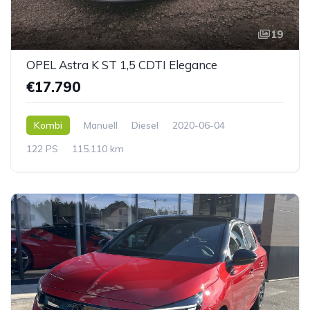
19
OPEL Astra K ST 1,5 CDTI Elegance
€17.790
Kombi
Manuell
Diesel
2020-06-04
122 PS
115.110 km