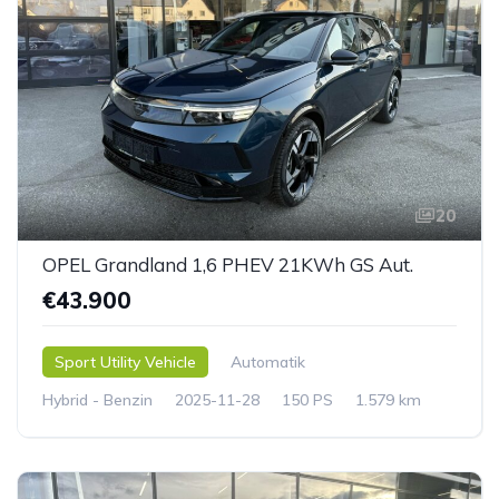
20
OPEL Grandland 1,6 PHEV 21KWh GS Aut.
€43.900
Sport Utility Vehicle
Automatik
Hybrid - Benzin
2025-11-28
150 PS
1.579 km