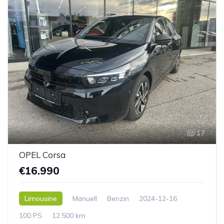
17
OPEL Corsa
€16.990
Limousine
Manuell
Benzin
2024-12-16
100 PS
12.500 km