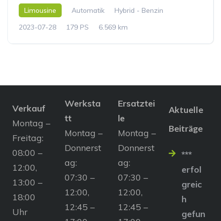
Limousine
Automatik
Hybrid - Benzin
2023-07-28
179 PS
6.569 km
Werksta
Ersatztei
Verkauf
Aktuelle
tt
le
Montag –
Beiträge
Montag –
Montag –
Freitag:
Donnerst
Donnerst
08:00 –
***
ag:
ag:
12:00,
erfol
07:30 –
07:30 –
13:00 –
greic
12:00,
12:00,
18:00
h
12:45 –
12:45 –
Uhr
gefun