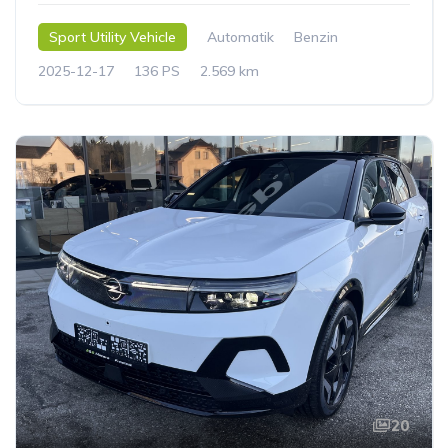
Sport Utility Vehicle
Automatik
Benzin
2025-12-17
136 PS
2.569 km
20