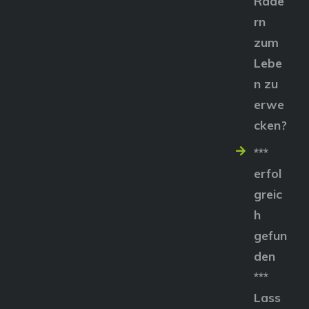
Räde
rn
zum
Lebe
n zu
erwe
cken?
***
erfol
greic
h
gefun
den
***
Lass