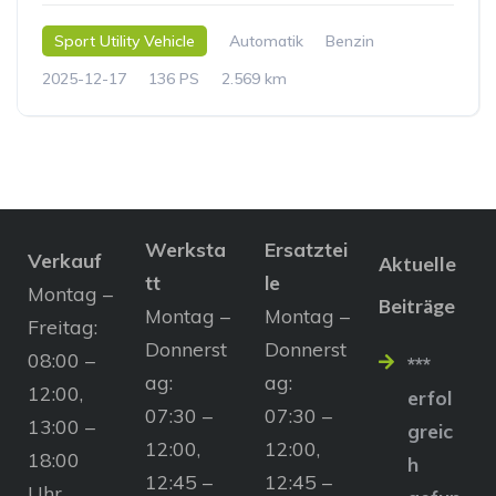
Sport Utility Vehicle
Automatik
Benzin
2025-12-17
136 PS
2.569 km
Werksta
Ersatztei
Verkauf
Aktuelle
tt
le
Montag –
Beiträge
Montag –
Montag –
Freitag:
Donnerst
Donnerst
08:00 –
***
ag:
ag:
12:00,
erfol
07:30 –
07:30 –
13:00 –
greic
12:00,
12:00,
18:00
h
12:45 –
12:45 –
Uhr