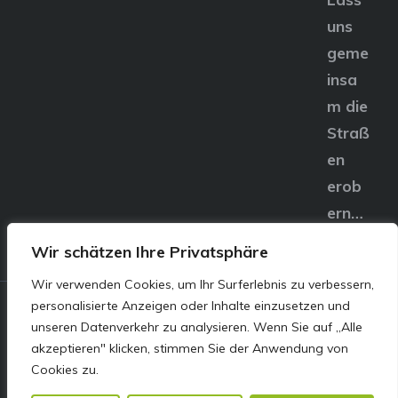
uns
geme
insa
m die
Straß
en
erob
ern…
Wir schätzen Ihre Privatsphäre
Wir verwenden Cookies, um Ihr Surferlebnis zu verbessern,
personalisierte Anzeigen oder Inhalte einzusetzen und
© E&S Motors GmbH,
unseren Datenverkehr zu analysieren. Wenn Sie auf „Alle
akzeptieren" klicken, stimmen Sie der Anwendung von
Linzer Straße 83 4240
Cookies zu.
Freistadt