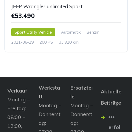
JEEP Wrangler unlimited Sport
€53.490
Sport Utility Vehicle
Automatik
Benzin
2021-06-29
200 PS
33.920 km
Werksta
Ersatztei
Verkauf
Aktuelle
tt
le
Montag –
Beiträge
Montag –
Montag –
Freitag:
Donnerst
Donnerst
08:00 –
***
ag:
ag:
12:00,
erfol
07:30 –
07:30 –