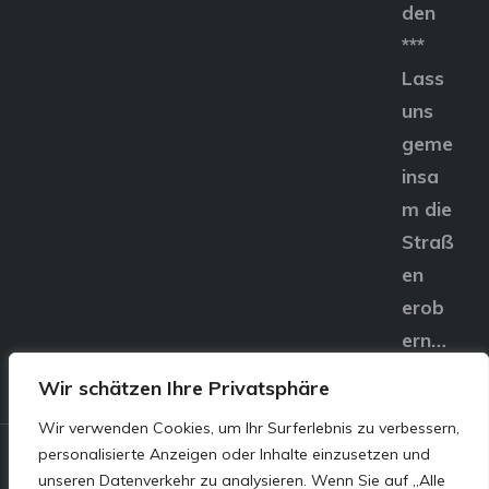
den
***
Lass
uns
geme
insa
m die
Straß
en
erob
ern…
Wir schätzen Ihre Privatsphäre
Wir verwenden Cookies, um Ihr Surferlebnis zu verbessern,
personalisierte Anzeigen oder Inhalte einzusetzen und
© E&S Motors GmbH,
unseren Datenverkehr zu analysieren. Wenn Sie auf „Alle