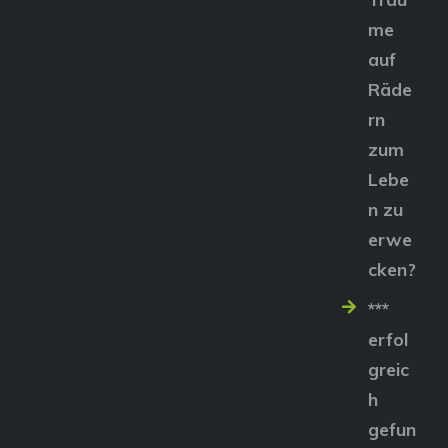
me
auf
Räde
rn
zum
Lebe
n zu
erwe
cken?
***
erfol
greic
h
gefun