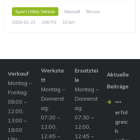
Sport Utility Vehicle
Manuell
Benzin
2026-01-21
100 PS
10 km
Werksta
Ersatztei
Verkauf
Aktuelle
tt
le
Montag –
Beiträge
Montag –
Montag –
Freitag:
Donnerst
Donnerst
08:00 –
***
ag:
ag:
12:00,
erfol
07:30 –
07:30 –
13:00 –
greic
12:00,
12:00,
18:00
h
12:45 –
12:45 –
Uhr