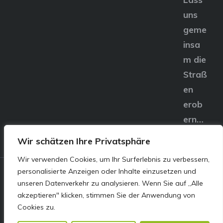
uns
geme
insa
m die
Straß
en
erob
ern…
Wir schätzen Ihre Privatsphäre
Wir verwenden Cookies, um Ihr Surferlebnis zu verbessern,
personalisierte Anzeigen oder Inhalte einzusetzen und
© E&S Motors GmbH,
unseren Datenverkehr zu analysieren. Wenn Sie auf „Alle
akzeptieren" klicken, stimmen Sie der Anwendung von
Linzer Straße 83 4240
Cookies zu.
Freistadt