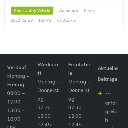
Sport Utility Vehicle
Automatik
Benzin
2022-02-28
150 PS
62.312 km
Werksta
Ersatztei
Verkauf
Aktuelle
tt
le
Montag –
Beiträge
Montag –
Montag –
Freitag:
Donnerst
Donnerst
08:00 –
***
ag:
ag:
12:00,
erfol
07:30 –
07:30 –
13:00 –
greic
12:00,
12:00,
18:00
h
12:45 –
12:45 –
Uhr