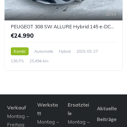
14
PEUGEOT 308 SW ALLURE Hybrid 145 e-DCS6
€24.990
Kombi
Automatik
Hybrid
2025-03-27
136 PS
25.494 km
Werksta
Ersatztei
Verkauf
Aktuelle
tt
le
Montag –
Beiträge
Montag –
Montag –
Freitag: