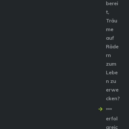
berei
t,
Träu
me
auf
Räde
rn
zum
Lebe
n zu
erwe
cken?
***
erfol
greic