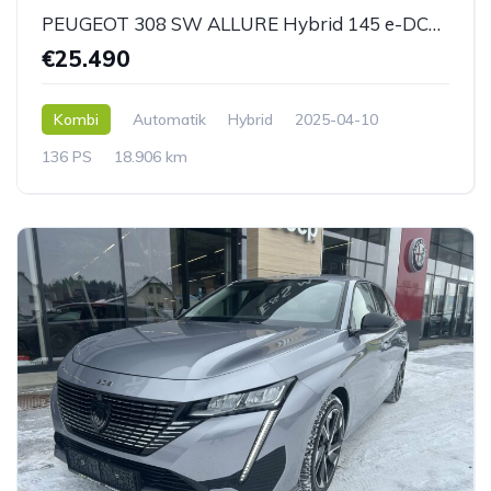
PEUGEOT 308 SW ALLURE Hybrid 145 e-DCS6
€25.490
Kombi
Automatik
Hybrid
2025-04-10
136 PS
18.906 km