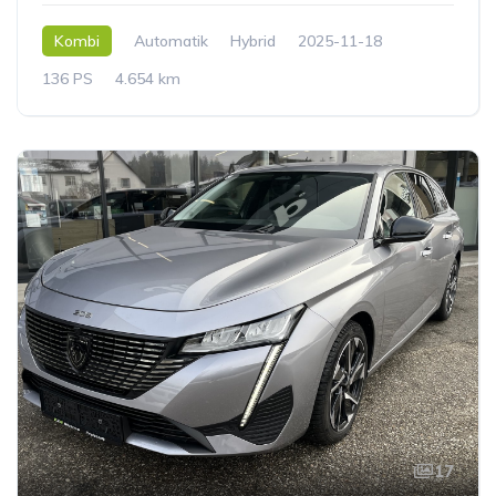
Kombi
Automatik
Hybrid
2025-11-18
136 PS
4.654 km
17