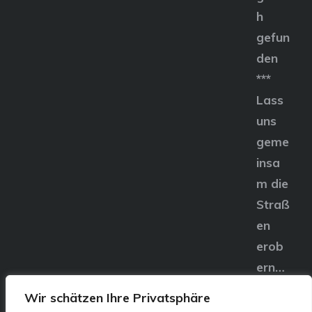
h
gefun
den
***
Lass
uns
geme
insa
m die
Straß
en
erob
ern…
Wir schätzen Ihre Privatsphäre