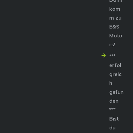
kom
m zu
E&S
Moto
rs!
***
erfol
greic
h
gefun
den
***
Bist
du