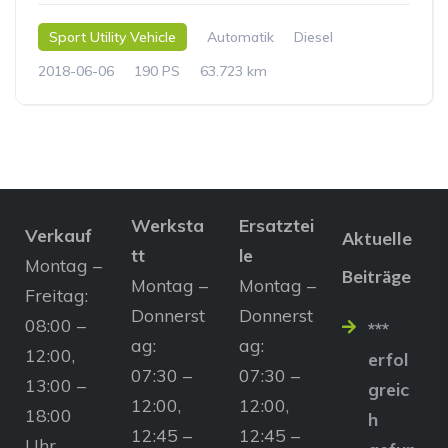
Sport Utility Vehicle
Automatik
Diesel
2018-06-06
190 PS
63.723 km
Werksta
Ersatztei
Verkauf
Aktuelle
tt
le
Montag –
Beiträge
Montag –
Montag –
Freitag:
Donnerst
Donnerst
08:00 –
***
ag:
ag:
12:00,
erfol
07:30 –
07:30 –
13:00 –
greic
12:00,
12:00,
18:00
h
12:45 –
12:45 –
Uhr