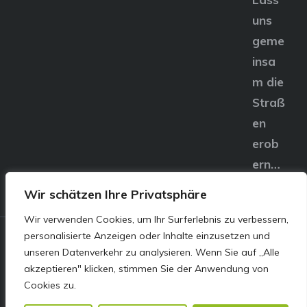
uns
geme
insa
m die
Straß
en
erob
ern…
Wir schätzen Ihre Privatsphäre
Wir verwenden Cookies, um Ihr Surferlebnis zu verbessern,
personalisierte Anzeigen oder Inhalte einzusetzen und
© E&S Motors GmbH,
unseren Datenverkehr zu analysieren. Wenn Sie auf „Alle
akzeptieren" klicken, stimmen Sie der Anwendung von
Linzer Straße 83 4240
Cookies zu.
Freistadt