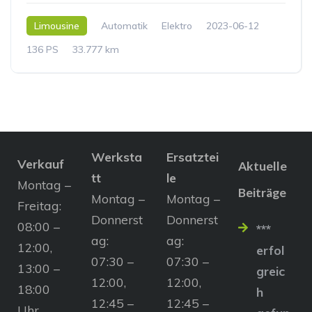
Limousine
Automatik
Elektro
2023-06-12
136 PS
33.777 km
Werksta
Ersatztei
Verkauf
Aktuelle
tt
le
Montag –
Beiträge
Montag –
Montag –
Freitag:
Donnerst
Donnerst
08:00 –
***
ag:
ag:
12:00,
erfol
07:30 –
07:30 –
13:00 –
greic
12:00,
12:00,
18:00
h
12:45 –
12:45 –
Uhr