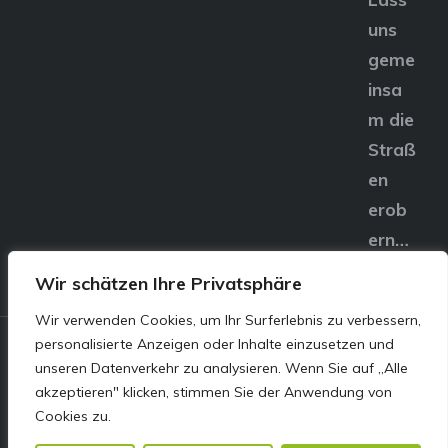
uns
geme
insa
m die
Straß
en
erob
ern…
Wir schätzen Ihre Privatsphäre
Wir verwenden Cookies, um Ihr Surferlebnis zu verbessern,
personalisierte Anzeigen oder Inhalte einzusetzen und
© E&S Motors GmbH,
unseren Datenverkehr zu analysieren. Wenn Sie auf „Alle
akzeptieren" klicken, stimmen Sie der Anwendung von
Linzer Straße 83 4240
Cookies zu.
Freistadt